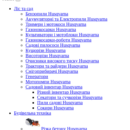
Ліс та сад
Бензопили Husqvarna
Акумуляторні та Електропили Husqvarna
Тримери і мотокоси Husqvarna
Газонокосарки Husqvarna
Культиватори і мотоблоки Husqvarna
Газонокосарки-роботи Husqvarna
Садові пилососи Husqvarna
Кущорізи Husqvarna
Висоторізи Husqvarna
Очисники високого тиску Husqvarna
Трактори та райдери Husqvarna
Снігоприбирачі Husqvarna
Генератори
Мотопомпи Husqvarna
Садовий інвентар Husqvarna
Різний інвентар Husqvarna
Секатори та сучкорізи Husqvarna
Пили садові Husqvarna
Сокири Husqvarna
Будівельна техніка
Різка бетону Husqvarna