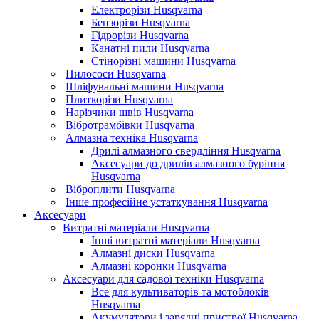
Електрорізи Husqvarna
Бензорізи Husqvarna
Гідрорізи Husqvarna
Канатні пили Husqvarna
Стінорізні машини Husqvarna
Пилососи Husqvarna
Шліфувальні машини Husqvarna
Плиткорізи Husqvarna
Нарізчики швів Husqvarna
Вібротрамбівки Husqvarna
Алмазна техніка Husqvarna
Дрилі алмазного свердління Husqvarna
Аксесуари до дрилів алмазного буріння
Husqvarna
Віброплити Husqvarna
Інше професійне устаткування Husqvarna
Аксесуари
Витратні матеріали Husqvarna
Інші витратні матеріали Husqvarna
Алмазні диски Husqvarna
Алмазні коронки Husqvarna
Аксесуари для садової техніки Husqvarna
Все для культиваторів та мотоблоків
Husqvarna
Акумулятори і зарядні пристрої Husqvarna