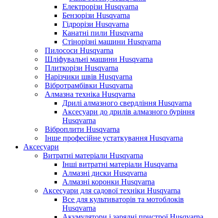
Електрорізи Husqvarna
Бензорізи Husqvarna
Гідрорізи Husqvarna
Канатні пили Husqvarna
Стінорізні машини Husqvarna
Пилососи Husqvarna
Шліфувальні машини Husqvarna
Плиткорізи Husqvarna
Нарізчики швів Husqvarna
Вібротрамбівки Husqvarna
Алмазна техніка Husqvarna
Дрилі алмазного свердління Husqvarna
Аксесуари до дрилів алмазного буріння
Husqvarna
Віброплити Husqvarna
Інше професійне устаткування Husqvarna
Аксесуари
Витратні матеріали Husqvarna
Інші витратні матеріали Husqvarna
Алмазні диски Husqvarna
Алмазні коронки Husqvarna
Аксесуари для садової техніки Husqvarna
Все для культиваторів та мотоблоків
Husqvarna
Акумулятори і зарядні пристрої Husqvarna