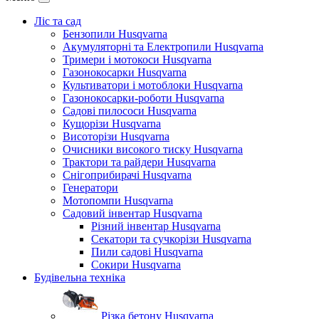
Ліс та сад
Бензопили Husqvarna
Акумуляторні та Електропили Husqvarna
Тримери і мотокоси Husqvarna
Газонокосарки Husqvarna
Культиватори і мотоблоки Husqvarna
Газонокосарки-роботи Husqvarna
Садові пилососи Husqvarna
Кущорізи Husqvarna
Висоторізи Husqvarna
Очисники високого тиску Husqvarna
Трактори та райдери Husqvarna
Снігоприбирачі Husqvarna
Генератори
Мотопомпи Husqvarna
Садовий інвентар Husqvarna
Різний інвентар Husqvarna
Секатори та сучкорізи Husqvarna
Пили садові Husqvarna
Сокири Husqvarna
Будівельна техніка
Різка бетону Husqvarna