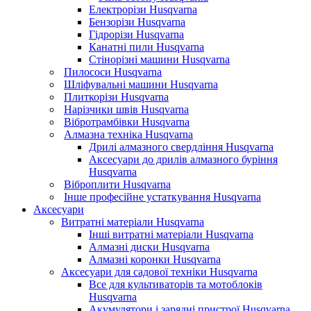
Електрорізи Husqvarna
Бензорізи Husqvarna
Гідрорізи Husqvarna
Канатні пили Husqvarna
Стінорізні машини Husqvarna
Пилососи Husqvarna
Шліфувальні машини Husqvarna
Плиткорізи Husqvarna
Нарізчики швів Husqvarna
Вібротрамбівки Husqvarna
Алмазна техніка Husqvarna
Дрилі алмазного свердління Husqvarna
Аксесуари до дрилів алмазного буріння
Husqvarna
Віброплити Husqvarna
Інше професійне устаткування Husqvarna
Аксесуари
Витратні матеріали Husqvarna
Інші витратні матеріали Husqvarna
Алмазні диски Husqvarna
Алмазні коронки Husqvarna
Аксесуари для садової техніки Husqvarna
Все для культиваторів та мотоблоків
Husqvarna
Акумулятори і зарядні пристрої Husqvarna