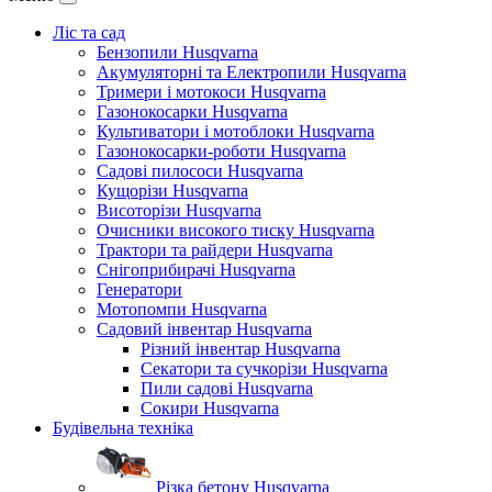
Ліс та сад
Бензопили Husqvarna
Акумуляторні та Електропили Husqvarna
Тримери і мотокоси Husqvarna
Газонокосарки Husqvarna
Культиватори і мотоблоки Husqvarna
Газонокосарки-роботи Husqvarna
Садові пилососи Husqvarna
Кущорізи Husqvarna
Висоторізи Husqvarna
Очисники високого тиску Husqvarna
Трактори та райдери Husqvarna
Снігоприбирачі Husqvarna
Генератори
Мотопомпи Husqvarna
Садовий інвентар Husqvarna
Різний інвентар Husqvarna
Секатори та сучкорізи Husqvarna
Пили садові Husqvarna
Сокири Husqvarna
Будівельна техніка
Різка бетону Husqvarna