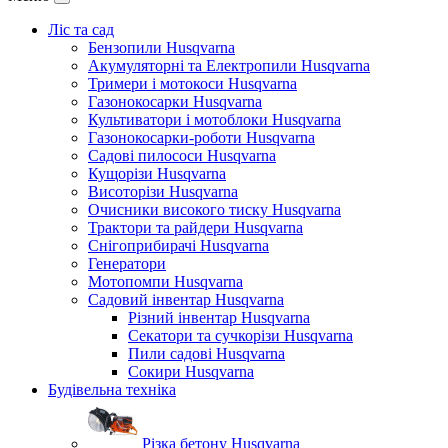
Ліс та сад
Бензопили Husqvarna
Акумуляторні та Електропили Husqvarna
Тримери і мотокоси Husqvarna
Газонокосарки Husqvarna
Культиватори і мотоблоки Husqvarna
Газонокосарки-роботи Husqvarna
Садові пилососи Husqvarna
Кущорізи Husqvarna
Висоторізи Husqvarna
Очисники високого тиску Husqvarna
Трактори та райдери Husqvarna
Снігоприбирачі Husqvarna
Генератори
Мотопомпи Husqvarna
Садовий інвентар Husqvarna
Різний інвентар Husqvarna
Секатори та сучкорізи Husqvarna
Пили садові Husqvarna
Сокири Husqvarna
Будівельна техніка
Різка бетону Husqvarna