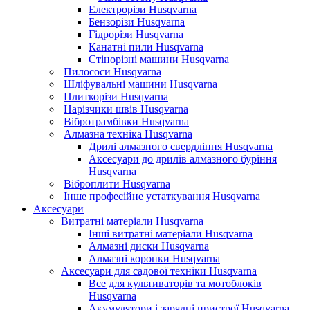
Електрорізи Husqvarna
Бензорізи Husqvarna
Гідрорізи Husqvarna
Канатні пили Husqvarna
Стінорізні машини Husqvarna
Пилососи Husqvarna
Шліфувальні машини Husqvarna
Плиткорізи Husqvarna
Нарізчики швів Husqvarna
Вібротрамбівки Husqvarna
Алмазна техніка Husqvarna
Дрилі алмазного свердління Husqvarna
Аксесуари до дрилів алмазного буріння
Husqvarna
Віброплити Husqvarna
Інше професійне устаткування Husqvarna
Аксесуари
Витратні матеріали Husqvarna
Інші витратні матеріали Husqvarna
Алмазні диски Husqvarna
Алмазні коронки Husqvarna
Аксесуари для садової техніки Husqvarna
Все для культиваторів та мотоблоків
Husqvarna
Акумулятори і зарядні пристрої Husqvarna