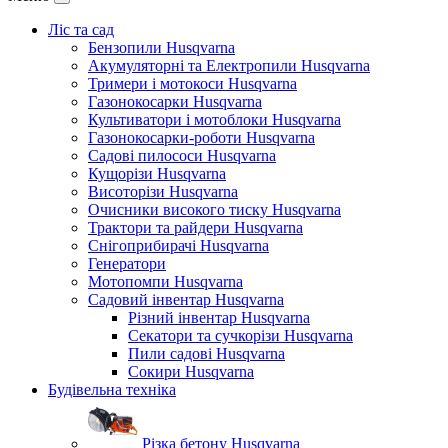
Ліс та сад
Бензопили Husqvarna
Акумуляторні та Електропили Husqvarna
Тримери і мотокоси Husqvarna
Газонокосарки Husqvarna
Культиватори і мотоблоки Husqvarna
Газонокосарки-роботи Husqvarna
Садові пилососи Husqvarna
Кущорізи Husqvarna
Висоторізи Husqvarna
Очисники високого тиску Husqvarna
Трактори та райдери Husqvarna
Снігоприбирачі Husqvarna
Генератори
Мотопомпи Husqvarna
Садовий інвентар Husqvarna
Різний інвентар Husqvarna
Секатори та сучкорізи Husqvarna
Пили садові Husqvarna
Сокири Husqvarna
Будівельна техніка
Різка бетону Husqvarna