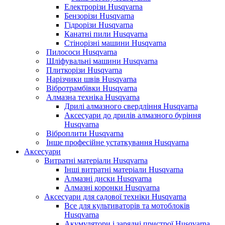
Електрорізи Husqvarna
Бензорізи Husqvarna
Гідрорізи Husqvarna
Канатні пили Husqvarna
Стінорізні машини Husqvarna
Пилососи Husqvarna
Шліфувальні машини Husqvarna
Плиткорізи Husqvarna
Нарізчики швів Husqvarna
Вібротрамбівки Husqvarna
Алмазна техніка Husqvarna
Дрилі алмазного свердління Husqvarna
Аксесуари до дрилів алмазного буріння
Husqvarna
Віброплити Husqvarna
Інше професійне устаткування Husqvarna
Аксесуари
Витратні матеріали Husqvarna
Інші витратні матеріали Husqvarna
Алмазні диски Husqvarna
Алмазні коронки Husqvarna
Аксесуари для садової техніки Husqvarna
Все для культиваторів та мотоблоків
Husqvarna
Акумулятори і зарядні пристрої Husqvarna