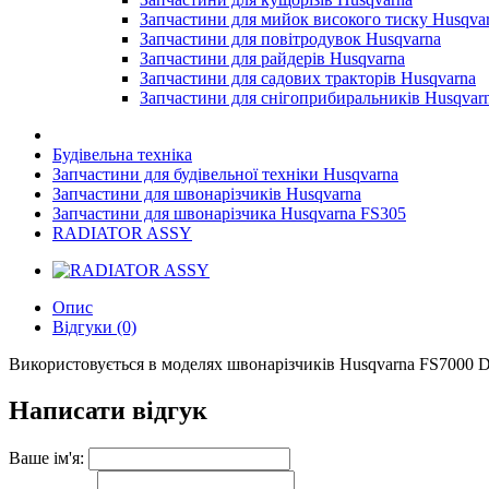
Запчастини для мийок високого тиску Husqva
Запчастини для повітродувок Husqvarna
Запчастини для райдерів Husqvarna
Запчастини для садових тракторів Husqvarna
Запчастини для снігоприбиральників Husqvar
Будівельна техніка
Запчастини для будівельної техніки Husqvarna
Запчастини для швонарізчиків Husqvarna
Запчастини для швонарізчика Husqvarna FS305
RADIATOR ASSY
Опис
Відгуки (0)
Використовується в моделях швонарізчиків Husqvarna FS7000 D
Написати відгук
Ваше ім'я: