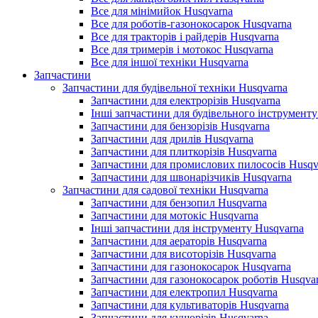
Все для мінімийок Husqvarna
Все для роботів-газонокосарок Husqvarna
Все для тракторів і райдерів Husqvarna
Все для тримерів і мотокос Husqvarna
Все для іншої техніки Husqvarna
Запчастини
Запчастини для будівельної техніки Husqvarna
Запчастини для електрорізів Husqvarna
Інші запчастини для будівельного інструменту
Запчастини для бензорізів Husqvarna
Запчастини для дрилів Husqvarna
Запчастини для плиткорізів Husqvarna
Запчастини для промислових пилососів Husqv
Запчастини для швонарізчиків Husqvarna
Запчастини для садової техніки Husqvarna
Запчастини для бензопил Husqvarna
Запчастини для мотокіс Husqvarna
Інші запчастини для інструменту Husqvarna
Запчастини для аераторів Husqvarna
Запчастини для висоторізів Husqvarna
Запчастини для газонокосарок Husqvarna
Запчастини для газонокосарок роботів Husqva
Запчастини для електропил Husqvarna
Запчастини для культиваторів Husqvarna
Запчастини для кущорізів Husqvarna