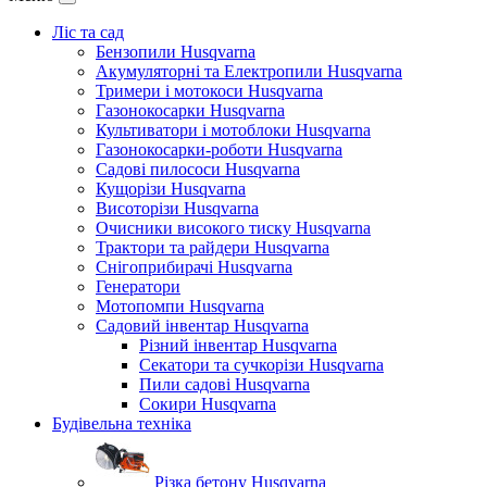
Ліс та сад
Бензопили Husqvarna
Акумуляторні та Електропили Husqvarna
Тримери і мотокоси Husqvarna
Газонокосарки Husqvarna
Культиватори і мотоблоки Husqvarna
Газонокосарки-роботи Husqvarna
Садові пилососи Husqvarna
Кущорізи Husqvarna
Висоторізи Husqvarna
Очисники високого тиску Husqvarna
Трактори та райдери Husqvarna
Снігоприбирачі Husqvarna
Генератори
Мотопомпи Husqvarna
Садовий інвентар Husqvarna
Різний інвентар Husqvarna
Секатори та сучкорізи Husqvarna
Пили садові Husqvarna
Сокири Husqvarna
Будівельна техніка
Різка бетону Husqvarna