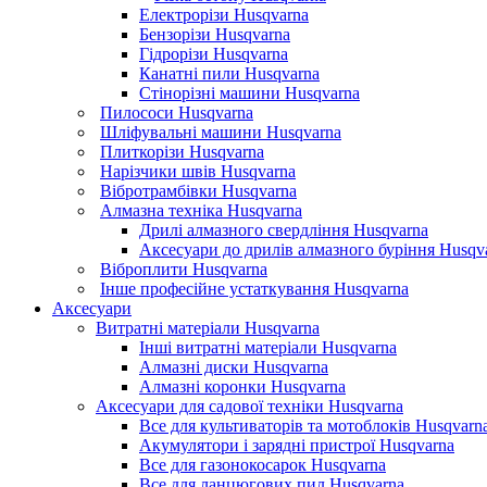
Електрорізи Husqvarna
Бензорізи Husqvarna
Гідрорізи Husqvarna
Канатні пили Husqvarna
Стінорізні машини Husqvarna
Пилососи Husqvarna
Шліфувальні машини Husqvarna
Плиткорізи Husqvarna
Нарізчики швів Husqvarna
Вібротрамбівки Husqvarna
Алмазна техніка Husqvarna
Дрилі алмазного свердління Husqvarna
Аксесуари до дрилів алмазного буріння Husqv
Віброплити Husqvarna
Інше професійне устаткування Husqvarna
Аксесуари
Витратні матеріали Husqvarna
Інші витратні матеріали Husqvarna
Алмазні диски Husqvarna
Алмазні коронки Husqvarna
Аксесуари для садової техніки Husqvarna
Все для культиваторів та мотоблоків Husqvarn
Акумулятори і зарядні пристрої Husqvarna
Все для газонокосарок Husqvarna
Все для ланцюгових пил Husqvarna