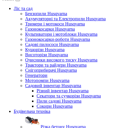
Ліс та сад
Бензопили Husqvarna
Акумуляторні та Електропили Husqvarna
Тримери і мотокоси Husqvarna
Газонокосарки Husqvarna
Культиватори і мотоблоки Husqvarna
Газонокосарки-роботи Husqvarna
Садові пилососи Husqvarna
Кущорізи Husqvarna
Висоторізи Husqvarna
Очисники високого тиску Husqvarna
Трактори та райдери Husqvarna
Снігоприбирачі Husqvarna
Генератори
Мотопомпи Husqvarna
Садовий інвентар Husqvarna
Різний інвентар Husqvarna
Секатори та сучкорізи Husqvarna
Пили садові Husqvarna
Сокири Husqvarna
Будівельна техніка
Різка бетону Husqvarna