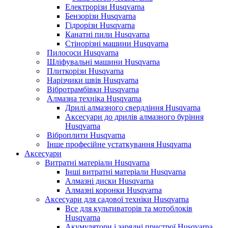
Електрорізи Husqvarna
Бензорізи Husqvarna
Гідрорізи Husqvarna
Канатні пили Husqvarna
Стінорізні машини Husqvarna
Пилососи Husqvarna
Шліфувальні машини Husqvarna
Плиткорізи Husqvarna
Нарізчики швів Husqvarna
Вібротрамбівки Husqvarna
Алмазна техніка Husqvarna
Дрилі алмазного свердління Husqvarna
Аксесуари до дрилів алмазного буріння
Husqvarna
Віброплити Husqvarna
Інше професійне устаткування Husqvarna
Аксесуари
Витратні матеріали Husqvarna
Інші витратні матеріали Husqvarna
Алмазні диски Husqvarna
Алмазні коронки Husqvarna
Аксесуари для садової техніки Husqvarna
Все для культиваторів та мотоблоків
Husqvarna
Акумулятори і зарядні пристрої Husqvarna