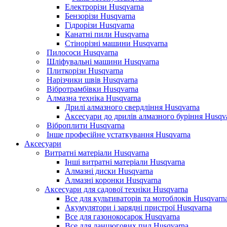
Електрорізи Husqvarna
Бензорізи Husqvarna
Гідрорізи Husqvarna
Канатні пили Husqvarna
Стінорізні машини Husqvarna
Пилососи Husqvarna
Шліфувальні машини Husqvarna
Плиткорізи Husqvarna
Нарізчики швів Husqvarna
Вібротрамбівки Husqvarna
Алмазна техніка Husqvarna
Дрилі алмазного свердління Husqvarna
Аксесуари до дрилів алмазного буріння Husqv
Віброплити Husqvarna
Інше професійне устаткування Husqvarna
Аксесуари
Витратні матеріали Husqvarna
Інші витратні матеріали Husqvarna
Алмазні диски Husqvarna
Алмазні коронки Husqvarna
Аксесуари для садової техніки Husqvarna
Все для культиваторів та мотоблоків Husqvarn
Акумулятори і зарядні пристрої Husqvarna
Все для газонокосарок Husqvarna
Все для ланцюгових пил Husqvarna