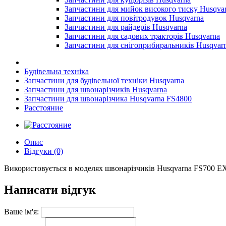
Запчастини для мийок високого тиску Husqva
Запчастини для повітродувок Husqvarna
Запчастини для райдерів Husqvarna
Запчастини для садових тракторів Husqvarna
Запчастини для снігоприбиральників Husqvar
Будівельна техніка
Запчастини для будівельної техніки Husqvarna
Запчастини для швонарізчиків Husqvarna
Запчастини для швонарізчика Husqvarna FS4800
Расстояние
Опис
Відгуки (0)
Використовується в моделях швонарізчиків Husqvarna FS700 EX
Написати відгук
Ваше ім'я: