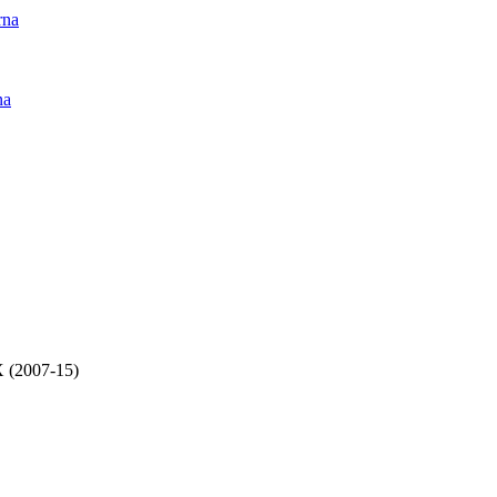
rna
na
 (2007-15)