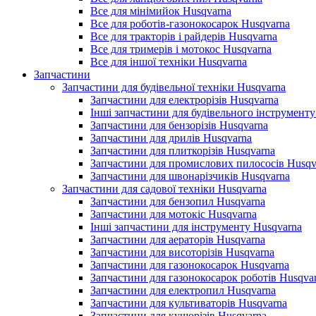
Все для мінімийок Husqvarna
Все для роботів-газонокосарок Husqvarna
Все для тракторів і райдерів Husqvarna
Все для тримерів і мотокос Husqvarna
Все для іншої техніки Husqvarna
Запчастини
Запчастини для будівельної техніки Husqvarna
Запчастини для електрорізів Husqvarna
Інші запчастини для будівельного інструменту
Запчастини для бензорізів Husqvarna
Запчастини для дрилів Husqvarna
Запчастини для плиткорізів Husqvarna
Запчастини для промислових пилососів Husqv
Запчастини для швонарізчиків Husqvarna
Запчастини для садової техніки Husqvarna
Запчастини для бензопил Husqvarna
Запчастини для мотокіс Husqvarna
Інші запчастини для інструменту Husqvarna
Запчастини для аераторів Husqvarna
Запчастини для висоторізів Husqvarna
Запчастини для газонокосарок Husqvarna
Запчастини для газонокосарок роботів Husqva
Запчастини для електропил Husqvarna
Запчастини для культиваторів Husqvarna
Запчастини для кущорізів Husqvarna