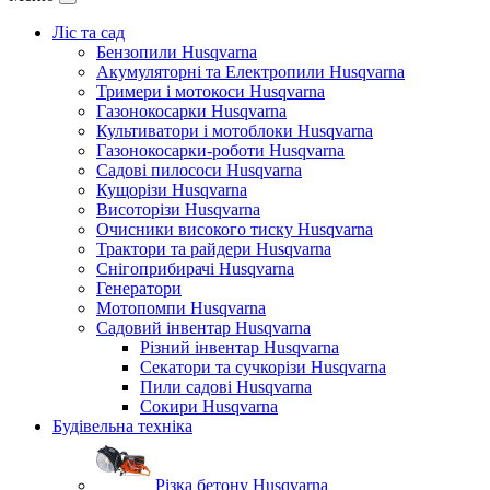
Ліс та сад
Бензопили Husqvarna
Акумуляторні та Електропили Husqvarna
Тримери і мотокоси Husqvarna
Газонокосарки Husqvarna
Культиватори і мотоблоки Husqvarna
Газонокосарки-роботи Husqvarna
Садові пилососи Husqvarna
Кущорізи Husqvarna
Висоторізи Husqvarna
Очисники високого тиску Husqvarna
Трактори та райдери Husqvarna
Снігоприбирачі Husqvarna
Генератори
Мотопомпи Husqvarna
Садовий інвентар Husqvarna
Різний інвентар Husqvarna
Секатори та сучкорізи Husqvarna
Пили садові Husqvarna
Сокири Husqvarna
Будівельна техніка
Різка бетону Husqvarna