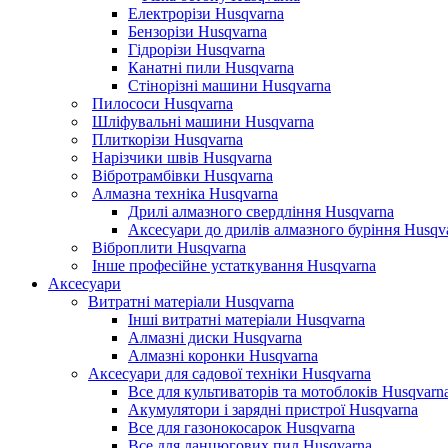
Електрорізи Husqvarna
Бензорізи Husqvarna
Гідрорізи Husqvarna
Канатні пили Husqvarna
Стінорізні машини Husqvarna
Пилососи Husqvarna
Шліфувальні машини Husqvarna
Плиткорізи Husqvarna
Нарізчики швів Husqvarna
Вібротрамбівки Husqvarna
Алмазна техніка Husqvarna
Дрилі алмазного свердління Husqvarna
Аксесуари до дрилів алмазного буріння Husqv
Віброплити Husqvarna
Інше професійне устаткування Husqvarna
Аксесуари
Витратні матеріали Husqvarna
Інші витратні матеріали Husqvarna
Алмазні диски Husqvarna
Алмазні коронки Husqvarna
Аксесуари для садової техніки Husqvarna
Все для культиваторів та мотоблоків Husqvarn
Акумулятори і зарядні пристрої Husqvarna
Все для газонокосарок Husqvarna
Все для ланцюгових пил Husqvarna