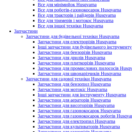
Все для мінімийок Husqvarna
Все для роботів-газонокосарок Husqvarna
Все для тракторів і райдерів Husqvarna
Все для тримерів і мотокос Husqvarna
Все для іншої техніки Husqvarna
Запчастини
Запчастини для будівельної техніки Husqvarna
Запчастини для електрорізів Husqvarna
Інші запчастини для будівельного інструменту
Запчастини для бензорізів Husqvarna
Запчастини для дрилів Husqvarna
Запчастини для плиткорізів Husqvarna
Запчастини для промислових пилососів Husqv
Запчастини для швонарізчиків Husqvarna
Запчастини для садової техніки Husqvarna
Запчастини для бензопил Husqvarna
Запчастини для мотокіс Husqvarna
Інші запчастини для інструменту Husqvarna
Запчастини для аераторів Husqvarna
Запчастини для висоторізів Husqvarna
Запчастини для газонокосарок Husqvarna
Запчастини для газонокосарок роботів Husqva
Запчастини для електропил Husqvarna
Запчастини для культиваторів Husqvarna
Запчастини для кущорізів Husqvarna