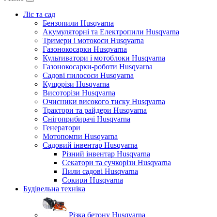
Ліс та сад
Бензопили Husqvarna
Акумуляторні та Електропили Husqvarna
Тримери і мотокоси Husqvarna
Газонокосарки Husqvarna
Культиватори і мотоблоки Husqvarna
Газонокосарки-роботи Husqvarna
Садові пилососи Husqvarna
Кущорізи Husqvarna
Висоторізи Husqvarna
Очисники високого тиску Husqvarna
Трактори та райдери Husqvarna
Снігоприбирачі Husqvarna
Генератори
Мотопомпи Husqvarna
Садовий інвентар Husqvarna
Різний інвентар Husqvarna
Секатори та сучкорізи Husqvarna
Пили садові Husqvarna
Сокири Husqvarna
Будівельна техніка
Різка бетону Husqvarna