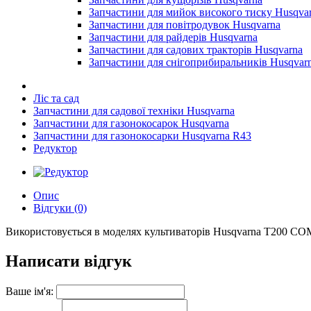
Запчастини для мийок високого тиску Husqva
Запчастини для повітродувок Husqvarna
Запчастини для райдерів Husqvarna
Запчастини для садових тракторів Husqvarna
Запчастини для снігоприбиральників Husqvar
Ліс та сад
Запчастини для садової техніки Husqvarna
Запчастини для газонокосарок Husqvarna
Запчастини для газонокосарки Husqvarna R43
Редуктор
Опис
Відгуки (0)
Використовується в моделях культиваторів Husqvarna T200 
Написати відгук
Ваше ім'я: