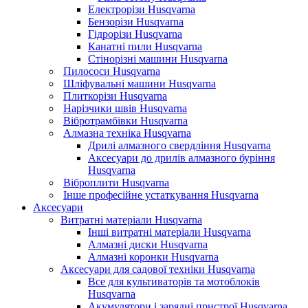
Електрорізи Husqvarna
Бензорізи Husqvarna
Гідрорізи Husqvarna
Канатні пили Husqvarna
Стінорізні машини Husqvarna
Пилососи Husqvarna
Шліфувальні машини Husqvarna
Плиткорізи Husqvarna
Нарізчики швів Husqvarna
Вібротрамбівки Husqvarna
Алмазна техніка Husqvarna
Дрилі алмазного свердління Husqvarna
Аксесуари до дрилів алмазного буріння
Husqvarna
Віброплити Husqvarna
Інше професійне устаткування Husqvarna
Аксесуари
Витратні матеріали Husqvarna
Інші витратні матеріали Husqvarna
Алмазні диски Husqvarna
Алмазні коронки Husqvarna
Аксесуари для садової техніки Husqvarna
Все для культиваторів та мотоблоків
Husqvarna
Акумулятори і зарядні пристрої Husqvarna