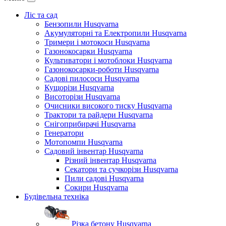
Ліс та сад
Бензопили Husqvarna
Акумуляторні та Електропили Husqvarna
Тримери і мотокоси Husqvarna
Газонокосарки Husqvarna
Культиватори і мотоблоки Husqvarna
Газонокосарки-роботи Husqvarna
Садові пилососи Husqvarna
Кущорізи Husqvarna
Висоторізи Husqvarna
Очисники високого тиску Husqvarna
Трактори та райдери Husqvarna
Снігоприбирачі Husqvarna
Генератори
Мотопомпи Husqvarna
Садовий інвентар Husqvarna
Різний інвентар Husqvarna
Секатори та сучкорізи Husqvarna
Пили садові Husqvarna
Сокири Husqvarna
Будівельна техніка
Різка бетону Husqvarna