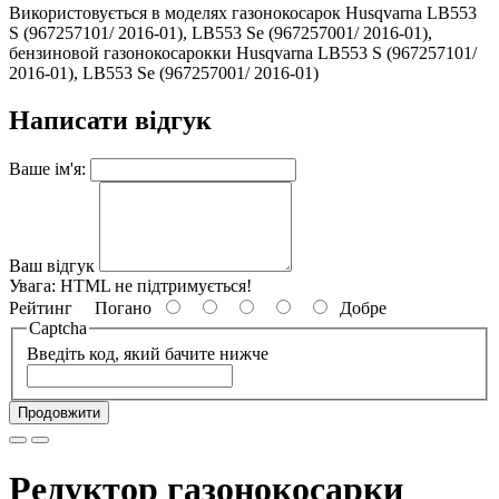
Використовується в моделях газонокосарок Husqvarna LB553
S (967257101/ 2016-01), LB553 Se (967257001/ 2016-01),
бензиновой газонокосарокки Husqvarna LB553 S (967257101/
2016-01), LB553 Se (967257001/ 2016-01)
Написати відгук
Ваше ім'я:
Ваш відгук
Увага:
HTML не підтримується!
Рейтинг
Погано
Добре
Captcha
Введіть код, який бачите нижче
Продовжити
Редуктор газонокосарки