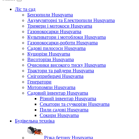
Ліс та сад
Бензопили Husqvarna
Акумуляторні та Електропили Husqvarna
Тримери і мотокоси Husqvarna
Газонокосарки Husqvarna
Культиватори і мотоблоки Husqvarna
Газонокосарки-роботи Husqvarna
Садові пилососи Husqvarna
Кущорізи Husqvarna
Висоторізи Husqvarna
Очисники високого тиску Husqvarna
Трактори та райдери Husqvarna
Снігоприбирачі Husqvarna
Генератори
Мотопомпи Husqvarna
Садовий інвентар Husqvarna
Різний інвентар Husqvarna
Секатори та сучкорізи Husqvarna
Пили садові Husqvarna
Сокири Husqvarna
Будівельна техніка
Різка бетону Husqvarna