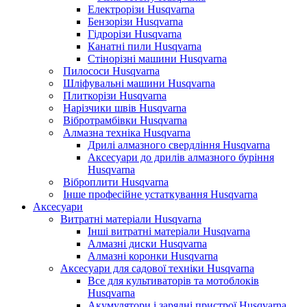
Електрорізи Husqvarna
Бензорізи Husqvarna
Гідрорізи Husqvarna
Канатні пили Husqvarna
Стінорізні машини Husqvarna
Пилососи Husqvarna
Шліфувальні машини Husqvarna
Плиткорізи Husqvarna
Нарізчики швів Husqvarna
Вібротрамбівки Husqvarna
Алмазна техніка Husqvarna
Дрилі алмазного свердління Husqvarna
Аксесуари до дрилів алмазного буріння
Husqvarna
Віброплити Husqvarna
Інше професійне устаткування Husqvarna
Аксесуари
Витратні матеріали Husqvarna
Інші витратні матеріали Husqvarna
Алмазні диски Husqvarna
Алмазні коронки Husqvarna
Аксесуари для садової техніки Husqvarna
Все для культиваторів та мотоблоків
Husqvarna
Акумулятори і зарядні пристрої Husqvarna