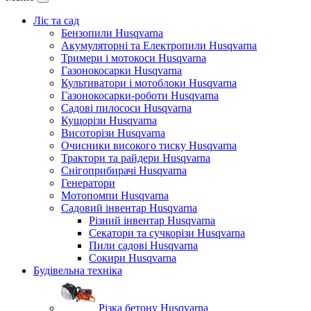
Ліс та сад
Бензопили Husqvarna
Акумуляторні та Електропили Husqvarna
Тримери і мотокоси Husqvarna
Газонокосарки Husqvarna
Культиватори і мотоблоки Husqvarna
Газонокосарки-роботи Husqvarna
Садові пилососи Husqvarna
Кущорізи Husqvarna
Висоторізи Husqvarna
Очисники високого тиску Husqvarna
Трактори та райдери Husqvarna
Снігоприбирачі Husqvarna
Генератори
Мотопомпи Husqvarna
Садовий інвентар Husqvarna
Різний інвентар Husqvarna
Секатори та сучкорізи Husqvarna
Пили садові Husqvarna
Сокири Husqvarna
Будівельна техніка
Різка бетону Husqvarna