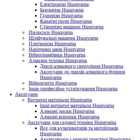
Електрорізи Husqvarna
Бензорізи Husqvarna
Гідрорізи Husqvarna
Канатні пили Husqvarna
Стінорізні машини Husqvarna
Пилососи Husqvarna
Шліфувальні машини Husqvarna
Плиткорізи Husqvarna
Нарізчики швів Husqvarna
Вібротрамбівки Husqvarna
Алмазна техніка Husqvarna
Дрилі алмазного свердління Husqvarna
Аксесуари до дрилів алмазного буріння
Husqvarna
Віброплити Husqvarna
Інше професійне устаткування Husqvarna
Аксесуари
Витратні матеріали Husqvarna
Інші витратні матеріали Husqvarna
Алмазні диски Husqvarna
Алмазні коронки Husqvarna
Аксесуари для садової техніки Husqvarna
Все для культиваторів та мотоблоків
Husqvarna
Акумулятори і зарядні пристрої Husqvarna