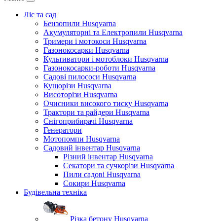
Ліс та сад
Бензопили Husqvarna
Акумуляторні та Електропили Husqvarna
Тримери і мотокоси Husqvarna
Газонокосарки Husqvarna
Культиватори і мотоблоки Husqvarna
Газонокосарки-роботи Husqvarna
Садові пилососи Husqvarna
Кущорізи Husqvarna
Висоторізи Husqvarna
Очисники високого тиску Husqvarna
Трактори та райдери Husqvarna
Снігоприбирачі Husqvarna
Генератори
Мотопомпи Husqvarna
Садовий інвентар Husqvarna
Різний інвентар Husqvarna
Секатори та сучкорізи Husqvarna
Пили садові Husqvarna
Сокири Husqvarna
Будівельна техніка
Різка бетону Husqvarna