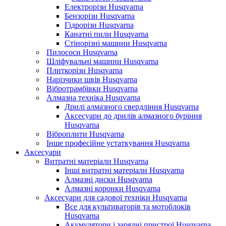
Електрорізи Husqvarna
Бензорізи Husqvarna
Гідрорізи Husqvarna
Канатні пили Husqvarna
Стінорізні машини Husqvarna
Пилососи Husqvarna
Шліфувальні машини Husqvarna
Плиткорізи Husqvarna
Нарізчики швів Husqvarna
Вібротрамбівки Husqvarna
Алмазна техніка Husqvarna
Дрилі алмазного свердління Husqvarna
Аксесуари до дрилів алмазного буріння
Husqvarna
Віброплити Husqvarna
Інше професійне устаткування Husqvarna
Аксесуари
Витратні матеріали Husqvarna
Інші витратні матеріали Husqvarna
Алмазні диски Husqvarna
Алмазні коронки Husqvarna
Аксесуари для садової техніки Husqvarna
Все для культиваторів та мотоблоків
Husqvarna
Акумулятори і зарядні пристрої Husqvarna