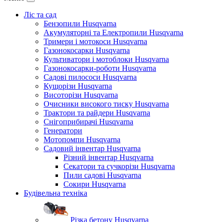
Ліс та сад
Бензопили Husqvarna
Акумуляторні та Електропили Husqvarna
Тримери і мотокоси Husqvarna
Газонокосарки Husqvarna
Культиватори і мотоблоки Husqvarna
Газонокосарки-роботи Husqvarna
Садові пилососи Husqvarna
Кущорізи Husqvarna
Висоторізи Husqvarna
Очисники високого тиску Husqvarna
Трактори та райдери Husqvarna
Снігоприбирачі Husqvarna
Генератори
Мотопомпи Husqvarna
Садовий інвентар Husqvarna
Різний інвентар Husqvarna
Секатори та сучкорізи Husqvarna
Пили садові Husqvarna
Сокири Husqvarna
Будівельна техніка
Різка бетону Husqvarna