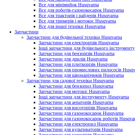
Все для мінімийок Husqvarna
Все для роботів-газонокосарок Husqvarna
Все для тракторів і райдерів Husqvarna
Все для тримерів і мотокос Husqvarna
Все для іншої техніки Husqvarna
Запчастини
Запчастини для будівельної техніки Husqvarna
Запчастини для електрорізів Husqvarna
Інші запчастини для будівельного інструменту
Запчастини для бензорізів Husqvarna
Запчастини для дрилів Husqvarna
Запчастини для плиткорізів Husqvarna
Запчастини для промислових пилососів Husqv
Запчастини для швонарізчиків Husqvarna
Запчастини для садової техніки Husqvarna
Запчастини для бензопил Husqvarna
Запчастини для мотокіс Husqvarna
Інші запчастини для інструменту Husqvarna
Запчастини для аераторів Husqvarna
Запчастини для висоторізів Husqvarna
Запчастини для газонокосарок Husqvarna
Запчастини для газонокосарок роботів Husqva
Запчастини для електропил Husqvarna
Запчастини для культиваторів Husqvarna
Запчастини для кущорізів Husqvarna