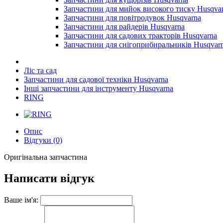
Запчастини для мийок високого тиску Husqva
Запчастини для повітродувок Husqvarna
Запчастини для райдерів Husqvarna
Запчастини для садових тракторів Husqvarna
Запчастини для снігоприбиральників Husqvar
Ліс та сад
Запчастини для садової техніки Husqvarna
Інші запчастини для інструменту Husqvarna
RING
Опис
Відгуки (0)
Оригінальна запчастина
Написати відгук
Ваше ім'я: