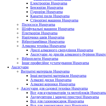
Електрорізи Husqvarna
Бензорізи Husqvarna
Гідрорізи Husqvarna
Канатні пили Husqvarna
Стінорізні машини Husqvarna
Пилососи Husqvarna
Шліфувальні машини Husqvarna
Плиткорізи Husqvarna
Нарізчики швів Husqvarna
Вібротрамбівки Husqvarna
Алмазна техніка Husqvarna
Дрилі алмазного свердління Husqvarna
Аксесуари до дрилів алмазного буріння Husqv
Віброплити Husqvarna
Інше професійне устаткування Husqvarna
Аксесуари
Витратні матеріали Husqvarna
Інші витратні матеріали Husqvarna
Алмазні диски Husqvarna
Алмазні коронки Husqvarna
Аксесуари для садової техніки Husqvarna
Все для культиваторів та мотоблоків Husqvarn
Акумулятори і зарядні пристрої Husqvarna
Все для газонокосарок Husqvarna
Все для ланцюгових пил Husqvarna