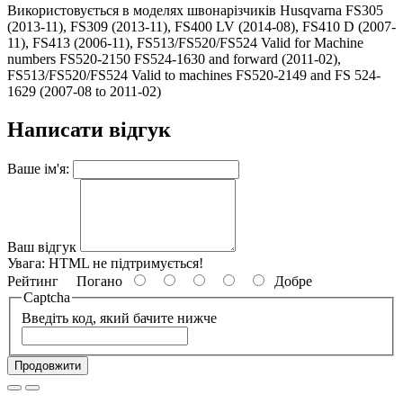
Використовується в моделях швонарізчиків Husqvarna FS305
(2013-11), FS309 (2013-11), FS400 LV (2014-08), FS410 D (2007-
11), FS413 (2006-11), FS513/FS520/FS524 Valid for Machine
numbers FS520-2150 FS524-1630 and forward (2011-02),
FS513/FS520/FS524 Valid to machines FS520-2149 and FS 524-
1629 (2007-08 to 2011-02)
Написати відгук
Ваше ім'я:
Ваш відгук
Увага:
HTML не підтримується!
Рейтинг
Погано
Добре
Captcha
Введіть код, який бачите нижче
Продовжити