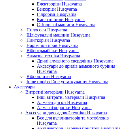
Електрорізи Husqvarna
Бензорізи Husqvarna
Гідрорізи Husqvarna
Канатні пили Husqvarna
Стінорізні машини Husqvarna
Пилососи Husqvarna
Шліфувальні машини Husqvarna
Плиткорізи Husqvarna
Нарізчики швів Husqvarna
Вібротрамбівки Husqvarna
Алмазна техніка Husqvarna
Дрилі алмазного свердління Husqvarna
Аксесуари до дрилів алмазного буріння
Husqvarna
Віброплити Husqvarna
Інше професійне устаткування Husqvarna
Аксесуари
Витратні матеріали Husqvarna
Інші витратні матеріали Husqvarna
Алмазні диски Husqvarna
Алмазні коронки Husqvarna
Аксесуари для садової техніки Husqvarna
Все для культиваторів та мотоблоків
Husqvarna
Акумулятори і зарядні пристрої Husqvarna