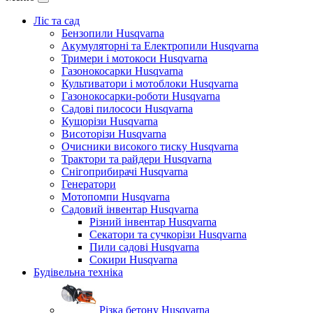
Ліс та сад
Бензопили Husqvarna
Акумуляторні та Електропили Husqvarna
Тримери і мотокоси Husqvarna
Газонокосарки Husqvarna
Культиватори і мотоблоки Husqvarna
Газонокосарки-роботи Husqvarna
Садові пилососи Husqvarna
Кущорізи Husqvarna
Висоторізи Husqvarna
Очисники високого тиску Husqvarna
Трактори та райдери Husqvarna
Снігоприбирачі Husqvarna
Генератори
Мотопомпи Husqvarna
Садовий інвентар Husqvarna
Різний інвентар Husqvarna
Секатори та сучкорізи Husqvarna
Пили садові Husqvarna
Сокири Husqvarna
Будівельна техніка
Різка бетону Husqvarna