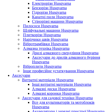
Електрорізи Husqvarna
Бензорізи Husqvarna
Гідрорізи Husqvarna
Канатні пили Husqvarna
Стінорізні машини Husqvarna
Пилососи Husqvarna
Шліфувальні машини Husqvarna
Плиткорізи Husqvarna
Нарізчики швів Husqvarna
Вібротрамбівки Husqvarna
Алмазна техніка Husqvarna
Дрилі алмазного свердління Husqvarna
Аксесуари до дрилів алмазного буріння
Husqvarna
Віброплити Husqvarna
Інше професійне устаткування Husqvarna
Аксесуари
Витратні матеріали Husqvarna
Інші витратні матеріали Husqvarna
Алмазні диски Husqvarna
Алмазні коронки Husqvarna
Аксесуари для садової техніки Husqvarna
Все для культиваторів та мотоблоків
Husqvarna
Акумулятори і зарядні пристрої Husqvarna