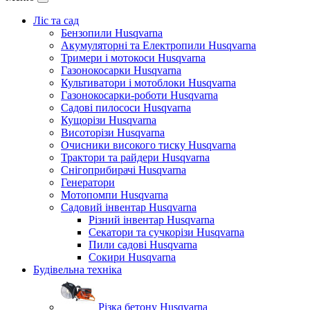
Ліс та сад
Бензопили Husqvarna
Акумуляторні та Електропили Husqvarna
Тримери і мотокоси Husqvarna
Газонокосарки Husqvarna
Культиватори і мотоблоки Husqvarna
Газонокосарки-роботи Husqvarna
Садові пилососи Husqvarna
Кущорізи Husqvarna
Висоторізи Husqvarna
Очисники високого тиску Husqvarna
Трактори та райдери Husqvarna
Снігоприбирачі Husqvarna
Генератори
Мотопомпи Husqvarna
Садовий інвентар Husqvarna
Різний інвентар Husqvarna
Секатори та сучкорізи Husqvarna
Пили садові Husqvarna
Сокири Husqvarna
Будівельна техніка
Різка бетону Husqvarna