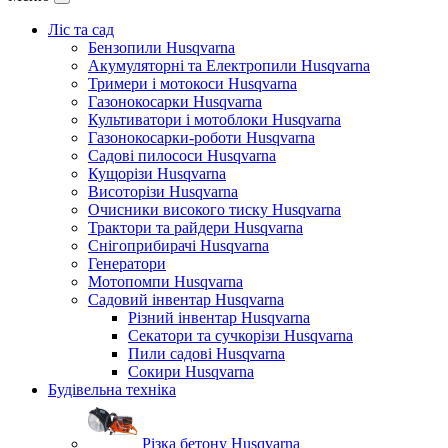
Ліс та сад
Бензопили Husqvarna
Акумуляторні та Електропили Husqvarna
Тримери і мотокоси Husqvarna
Газонокосарки Husqvarna
Культиватори і мотоблоки Husqvarna
Газонокосарки-роботи Husqvarna
Садові пилососи Husqvarna
Кущорізи Husqvarna
Висоторізи Husqvarna
Очисники високого тиску Husqvarna
Трактори та райдери Husqvarna
Снігоприбирачі Husqvarna
Генератори
Мотопомпи Husqvarna
Садовий інвентар Husqvarna
Різний інвентар Husqvarna
Секатори та сучкорізи Husqvarna
Пили садові Husqvarna
Сокири Husqvarna
Будівельна техніка
Різка бетону Husqvarna