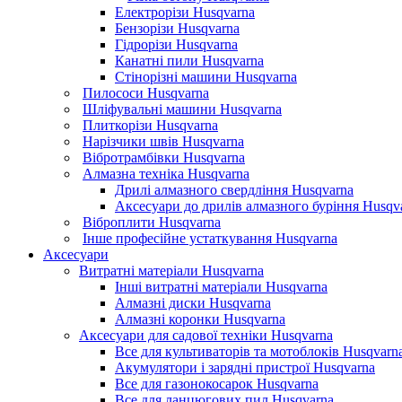
Електрорізи Husqvarna
Бензорізи Husqvarna
Гідрорізи Husqvarna
Канатні пили Husqvarna
Стінорізні машини Husqvarna
Пилососи Husqvarna
Шліфувальні машини Husqvarna
Плиткорізи Husqvarna
Нарізчики швів Husqvarna
Вібротрамбівки Husqvarna
Алмазна техніка Husqvarna
Дрилі алмазного свердління Husqvarna
Аксесуари до дрилів алмазного буріння Husqv
Віброплити Husqvarna
Інше професійне устаткування Husqvarna
Аксесуари
Витратні матеріали Husqvarna
Інші витратні матеріали Husqvarna
Алмазні диски Husqvarna
Алмазні коронки Husqvarna
Аксесуари для садової техніки Husqvarna
Все для культиваторів та мотоблоків Husqvarn
Акумулятори і зарядні пристрої Husqvarna
Все для газонокосарок Husqvarna
Все для ланцюгових пил Husqvarna