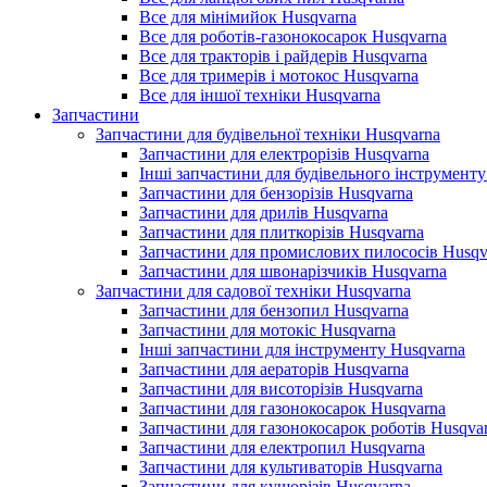
Все для мінімийок Husqvarna
Все для роботів-газонокосарок Husqvarna
Все для тракторів і райдерів Husqvarna
Все для тримерів і мотокос Husqvarna
Все для іншої техніки Husqvarna
Запчастини
Запчастини для будівельної техніки Husqvarna
Запчастини для електрорізів Husqvarna
Інші запчастини для будівельного інструменту
Запчастини для бензорізів Husqvarna
Запчастини для дрилів Husqvarna
Запчастини для плиткорізів Husqvarna
Запчастини для промислових пилососів Husqv
Запчастини для швонарізчиків Husqvarna
Запчастини для садової техніки Husqvarna
Запчастини для бензопил Husqvarna
Запчастини для мотокіс Husqvarna
Інші запчастини для інструменту Husqvarna
Запчастини для аераторів Husqvarna
Запчастини для висоторізів Husqvarna
Запчастини для газонокосарок Husqvarna
Запчастини для газонокосарок роботів Husqva
Запчастини для електропил Husqvarna
Запчастини для культиваторів Husqvarna
Запчастини для кущорізів Husqvarna