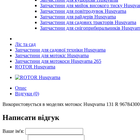
Запчастини для мийок високого тиску Husqva
Запчастини для повітродувок Husqvarna
Запчастини для райдерів Husqvarna
Запчастини для садових тракторів Husqvarna
Запчастини для снігоприбиральників Husqvar
Ліс та сад
Запчастини для садової техніки Husqvarna
Запчастини для мотокіс Husqvarna
Запчастини для мотокоси Husqvarna 265
ROTOR Husqvarna
Опис
Відгуки (0)
Використовується в моделях мотокос Husqvarna 131 R 967843001 
Написати відгук
Ваше ім'я: