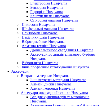
Електрорізи Husqvarna
Бензорізи Husqvarna
Гідрорізи Husqvarna
Канатні пили Husqvarna
Стінорізні машини Husqvarna
Пилососи Husqvarna
Шліфувальні машини Husqvarna
Плиткорізи Husqvarna
Нарізчики швів Husqvarna
Вібротрамбівки Husqvarna
Алмазна техніка Husqvarna
Дрилі алмазного свердління Husqvarna
Аксесуари до дрилів алмазного буріння
Husqvarna
Віброплити Husqvarna
Інше професійне устаткування Husqvarna
Аксесуари
Витратні матеріали Husqvarna
Інші витратні матеріали Husqvarna
Алмазні диски Husqvarna
Алмазні коронки Husqvarna
Аксесуари для садової техніки Husqvarna
Все для культиваторів та мотоблоків
Husqvarna
Акумулятори і зарядні пристрої Husqvarna