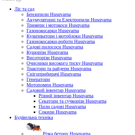
Ліс та сад
Бензопили Husqvarna
Акумуляторні та Електропили Husqvarna
Тримери і мотокоси Husqvarna
Газонокосарки Husqvarna
Культиватори і мотоблоки Husqvarna
Газонокосарки-роботи Husqvarna
Садові пилососи Husqvarna
Кущорізи Husqvarna
Висоторізи Husqvarna
Очисники високого тиску Husqvarna
Трактори та райдери Husqvarna
Снігоприбирачі Husqvarna
Генератори
Мотопомпи Husqvarna
Садовий інвентар Husqvarna
Різний інвентар Husqvarna
Секатори та сучкорізи Husqvarna
Пили садові Husqvarna
Сокири Husqvarna
Будівельна техніка
Різка бетону Husqvarna