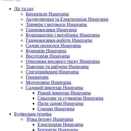
Ліс та сад
Бензопили Husqvarna
Акумуляторні та Електропили Husqvarna
Тримери і мотокоси Husqvarna
Газонокосарки Husqvarna
Культиватори і мотоблоки Husqvarna
Газонокосарки-роботи Husqvarna
Садові пилососи Husqvarna
Кущорізи Husqvarna
Висоторізи Husqvarna
Очисники високого тиску Husqvarna
Трактори та райдери Husqvarna
Снігоприбирачі Husqvarna
Генератори
Мотопомпи Husqvarna
Садовий інвентар Husqvarna
Різний інвентар Husqvarna
Секатори та сучкорізи Husqvarna
Пили садові Husqvarna
Сокири Husqvarna
Будівельна техніка
Різка бетону Husqvarna
Електрорізи Husqvarna
Бензорізи Husqvarna