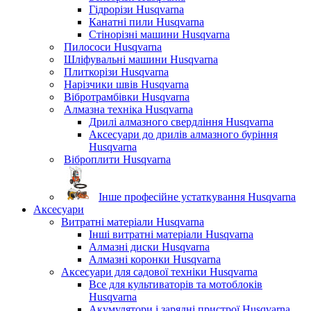
Гідрорізи Husqvarna
Канатні пили Husqvarna
Стінорізні машини Husqvarna
Пилососи Husqvarna
Шліфувальні машини Husqvarna
Плиткорізи Husqvarna
Нарізчики швів Husqvarna
Вібротрамбівки Husqvarna
Алмазна техніка Husqvarna
Дрилі алмазного свердління Husqvarna
Аксесуари до дрилів алмазного буріння
Husqvarna
Віброплити Husqvarna
Інше професійне устаткування Husqvarna
Аксесуари
Витратні матеріали Husqvarna
Інші витратні матеріали Husqvarna
Алмазні диски Husqvarna
Алмазні коронки Husqvarna
Аксесуари для садової техніки Husqvarna
Все для культиваторів та мотоблоків
Husqvarna
Акумулятори і зарядні пристрої Husqvarna