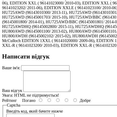
06), EDITION XXL ( 96141023000/ 2010-03), EDITION XXL ( 96
96141023202/ 2011-06), EDITION XXLE ( 96141023100/ 2010-06
HU725AWD (96143010300/ 2013-11), HU725AWD (96143010301/ 
HU725AWD (96145001703/ 2015-10), HU725AWD/BBC (9614301
(96145001800/ 2014-01), HU725AWD/BBC (96145001801/ 2014-
HU725AWDHQ (96145002800/ 2015-11), HU725AWDHQ (96145002
HU800AWD (96145001100/ 2013-02), HU800AWD (96145001101/ 
HU800AWDH (96145002102/ 2015-02), HU800AWDH (96145002103/
McCulloch EDITION 1XXL ( 96141020000/ 2009-06), EDITION 1
XXL-R ( 96141023200/ 2010-03), EDITION XXL-R ( 96141023201
Написати відгук
Ваше ім'я:
Ваш відгук
Увага:
HTML не підтримується!
Рейтинг
Погано
Добре
Captcha
Введіть код, який бачите нижче