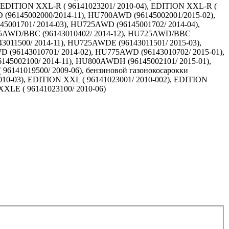
, EDITION XXL-R ( 96141023201/ 2010-04), EDITION XXL-R (
D (96145002000/2014-11), HU700AWD (96145002001/2015-02),
5001701/ 2014-03), HU725AWD (96145001702/ 2014-04),
725AWD/BBC (96143010402/ 2014-12), HU725AWD/BBC
011500/ 2014-11), HU725AWDE (96143011501/ 2015-03),
(96143010701/ 2014-02), HU775AWD (96143010702/ 2015-01),
45002100/ 2014-11), HU800AWDH (96145002101/ 2015-01),
96141019500/ 2009-06), бензиновой газонокосарокки
010-03), EDITION XXL ( 96141023001/ 2010-002), EDITION
XXLE ( 96141023100/ 2010-06)