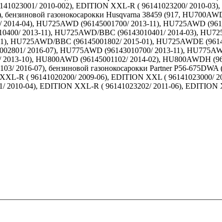
141023001/ 2010-002), EDITION XXL-R ( 96141023200/ 2010-03)
), бензиновой газонокосарокки Husqvarna 38459 (917, HU700AW
2014-04), HU725AWD (96145001700/ 2013-11), HU725AWD (9614
0400/ 2013-11), HU725AWD/BBC (96143010401/ 2014-03), HU
01), HU725AWD/BBC (96145001802/ 2015-01), HU725AWDE (96143
801/ 2016-07), HU775AWD (96143010700/ 2013-11), HU775AWD 
2013-10), HU800AWD (96145001102/ 2014-02), HU800AWDH (961
 2016-07), бензиновой газонокосарокки Partner P56-675DWA ( 
XXL-R ( 96141020200/ 2009-06), EDITION XXL ( 96141023000/ 2
/ 2010-04), EDITION XXL-R ( 96141023202/ 2011-06), EDITION 