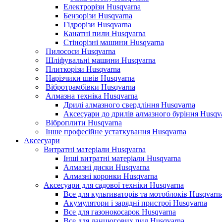
Електрорізи Husqvarna
Бензорізи Husqvarna
Гідрорізи Husqvarna
Канатні пили Husqvarna
Стінорізні машини Husqvarna
Пилососи Husqvarna
Шліфувальні машини Husqvarna
Плиткорізи Husqvarna
Нарізчики швів Husqvarna
Вібротрамбівки Husqvarna
Алмазна техніка Husqvarna
Дрилі алмазного свердління Husqvarna
Аксесуари до дрилів алмазного буріння Husqv
Віброплити Husqvarna
Інше професійне устаткування Husqvarna
Аксесуари
Витратні матеріали Husqvarna
Інші витратні матеріали Husqvarna
Алмазні диски Husqvarna
Алмазні коронки Husqvarna
Аксесуари для садової техніки Husqvarna
Все для культиваторів та мотоблоків Husqvarn
Акумулятори і зарядні пристрої Husqvarna
Все для газонокосарок Husqvarna
Все для ланцюгових пил Husqvarna