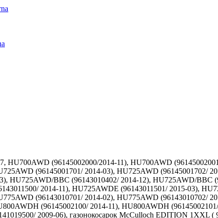
rna
na
 (917, HU700AWD (96145002000/2014-11), HU700AWD (961450020
 HU725AWD (96145001701/ 2014-03), HU725AWD (96145001702/ 
-03), HU725AWD/BBC (96143010402/ 2014-12), HU725AWD/BBC (
6143011500/ 2014-11), HU725AWDE (96143011501/ 2015-03), 
 HU775AWD (96143010701/ 2014-02), HU775AWD (96143010702/ 
, HU800AWDH (96145002100/ 2014-11), HU800AWDH (9614500210
96141019500/ 2009-06), газонокосарок McCulloch EDITION 1XXL (