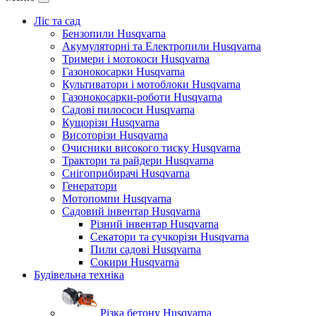
Ліс та сад
Бензопили Husqvarna
Акумуляторні та Електропили Husqvarna
Тримери і мотокоси Husqvarna
Газонокосарки Husqvarna
Культиватори і мотоблоки Husqvarna
Газонокосарки-роботи Husqvarna
Садові пилососи Husqvarna
Кущорізи Husqvarna
Висоторізи Husqvarna
Очисники високого тиску Husqvarna
Трактори та райдери Husqvarna
Снігоприбирачі Husqvarna
Генератори
Мотопомпи Husqvarna
Садовий інвентар Husqvarna
Різний інвентар Husqvarna
Секатори та сучкорізи Husqvarna
Пили садові Husqvarna
Сокири Husqvarna
Будівельна техніка
Різка бетону Husqvarna