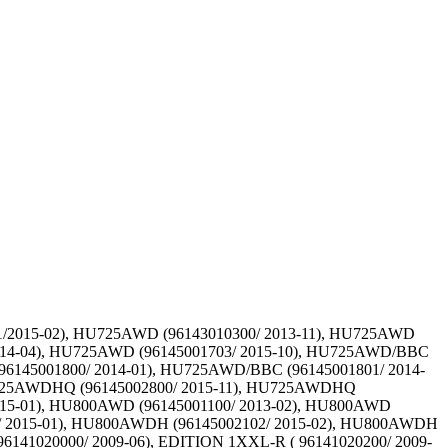
01/2015-02), HU725AWD (96143010300/ 2013-11), HU725AWD
2014-04), HU725AWD (96145001703/ 2015-10), HU725AWD/BBC
96145001800/ 2014-01), HU725AWD/BBC (96145001801/ 2014-
HU725AWDHQ (96145002800/ 2015-11), HU725AWDHQ
2015-01), HU800AWD (96145001100/ 2013-02), HU800AWD
1/ 2015-01), HU800AWDH (96145002102/ 2015-02), HU800AWDH
 96141020000/ 2009-06), EDITION 1XXL-R ( 96141020200/ 2009-