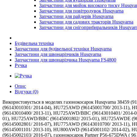
Запчастини для мийок високого тиску Husqva
Запчастини для повітродувок Husqvarna
Запчастини для райдерів Husqvarna
Запчастини для садових тракторів Husqvarna
Запчастини для снігоприбиральників Husqvar
Будівельна техніка
Запчастини для будівельної техніки Husqvarna
Запчастини для швонарізчиків Husqvarna
Запчастини для швонарізчика Husqvarna FS4800
Ручка
Опис
Відгуки (0)
Використовується в моделях газонокосарок Husqvarna 38459
(96143010301/ 2014-04), HU725AWD (96145001700/ 2013-11),
(96143010400/ 2013-11), HU725AWD/BBC (96143010401/ 2014
01), HU725AWD/BBC (96145001802/ 2015-01), HU725AWDE (9
(96145002801/ 2016-07), HU775AWD (96143010700/ 2013-11),
(96145001101/ 2013-10), HU800AWD (96145001102/ 2014-02)
(96145002103/ 2016-07), газонокосарок Partner P56-675DWA ( 