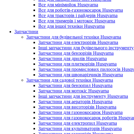
Все для мінімийок Husqvarna
Все для роботів-газонокосарок Husqvarna
Все для тракторів і райдерів Husqvarna
Все для тримерів і мотокос Husqvarna
Все для іншої техніки Husqvarna
Запчастини
Запчастини для будівельної техніки Husqvarna
Запчастини для електрорізів Husqvarna
Інші запчастини для будівельного інструменту
Запчастини для бензорізів Husqvarna
Запчастини для дрилів Husqvarna
Запчастини для плиткорізів Husqvarna
Запчастини для промислових пилососів Husqv
Запчастини для швонарізчиків Husqvarna
Запчастини для садової техніки Husqvarna
Запчастини для бензопил Husqvarna
Запчастини для мотокіс Husqvarna
Інші запчастини для інструменту Husqvarna
Запчастини для аераторів Husqvarna
Запчастини для висоторізів Husqvarna
Запчастини для газонокосарок Husqvarna
Запчастини для газонокосарок роботів Husqva
Запчастини для електропил Husqvarna
Запчастини для культиваторів Husqvarna
Запчастини для кущорізів Husqvarna