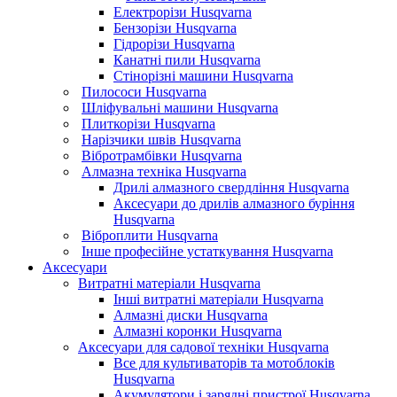
Електрорізи Husqvarna
Бензорізи Husqvarna
Гідрорізи Husqvarna
Канатні пили Husqvarna
Стінорізні машини Husqvarna
Пилососи Husqvarna
Шліфувальні машини Husqvarna
Плиткорізи Husqvarna
Нарізчики швів Husqvarna
Вібротрамбівки Husqvarna
Алмазна техніка Husqvarna
Дрилі алмазного свердління Husqvarna
Аксесуари до дрилів алмазного буріння
Husqvarna
Віброплити Husqvarna
Інше професійне устаткування Husqvarna
Аксесуари
Витратні матеріали Husqvarna
Інші витратні матеріали Husqvarna
Алмазні диски Husqvarna
Алмазні коронки Husqvarna
Аксесуари для садової техніки Husqvarna
Все для культиваторів та мотоблоків
Husqvarna
Акумулятори і зарядні пристрої Husqvarna