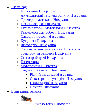
Ліс та сад
Бензопили Husqvarna
Акумуляторні та Електропили Husqvarna
Тримери і мотокоси Husqvarna
Газонокосарки Husqvarna
Культиватори і мотоблоки Husqvarna
Газонокосарки-роботи Husqvarna
Садові пилососи Husqvarna
Кущорізи Husqvarna
Висоторізи Husqvarna
Очисники високого тиску Husqvarna
Трактори та райдери Husqvarna
Снігоприбирачі Husqvarna
Генератори
Мотопомпи Husqvarna
Садовий інвентар Husqvarna
Різний інвентар Husqvarna
Секатори та сучкорізи Husqvarna
Пили садові Husqvarna
Сокири Husqvarna
Будівельна техніка
Різка бетону Husqvarna