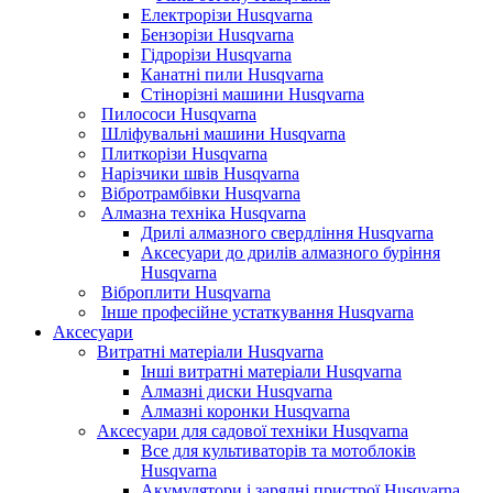
Електрорізи Husqvarna
Бензорізи Husqvarna
Гідрорізи Husqvarna
Канатні пили Husqvarna
Стінорізні машини Husqvarna
Пилососи Husqvarna
Шліфувальні машини Husqvarna
Плиткорізи Husqvarna
Нарізчики швів Husqvarna
Вібротрамбівки Husqvarna
Алмазна техніка Husqvarna
Дрилі алмазного свердління Husqvarna
Аксесуари до дрилів алмазного буріння
Husqvarna
Віброплити Husqvarna
Інше професійне устаткування Husqvarna
Аксесуари
Витратні матеріали Husqvarna
Інші витратні матеріали Husqvarna
Алмазні диски Husqvarna
Алмазні коронки Husqvarna
Аксесуари для садової техніки Husqvarna
Все для культиваторів та мотоблоків
Husqvarna
Акумулятори і зарядні пристрої Husqvarna