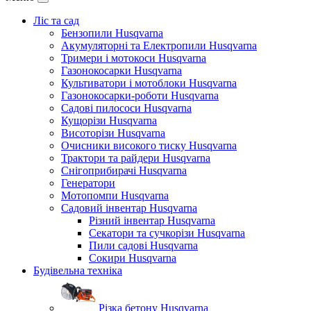
Ліс та сад
Бензопили Husqvarna
Акумуляторні та Електропили Husqvarna
Тримери і мотокоси Husqvarna
Газонокосарки Husqvarna
Культиватори і мотоблоки Husqvarna
Газонокосарки-роботи Husqvarna
Садові пилососи Husqvarna
Кущорізи Husqvarna
Висоторізи Husqvarna
Очисники високого тиску Husqvarna
Трактори та райдери Husqvarna
Снігоприбирачі Husqvarna
Генератори
Мотопомпи Husqvarna
Садовий інвентар Husqvarna
Різний інвентар Husqvarna
Секатори та сучкорізи Husqvarna
Пили садові Husqvarna
Сокири Husqvarna
Будівельна техніка
Різка бетону Husqvarna