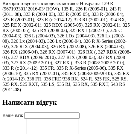
Використовується в моделях мотокос Husqvarna 129 R
(967193301/ 2016-03/ ROW), 135 R, 226 R (2009-01), 243 R
(2011-08), 323 R (2004-03), 323 R (2005-05), 323 R (2006-04),
323 R (2007-01), 323 R (c 2014-12), 323 RJ (2002-01), 324 RX,
325 RDX (2002-01), 325 RDX (2005-05), 325 RX (2002-01), 325
RX (2005-05), 325 RX (2008-03), 325 RXT (2002-01), 326 C
(2004-03), 326 L (2004-03), 326 LDx (2004-03), 326 Lx (2002-
08), 326 Lx (2004-03), 326 Lx (2006-04), 326 R X-Series (2002-
02), 326 RJX (2004-03), 326 RX (2002-08), 326 RX (2004-03),
326 RX (2006-04), 326 RX (2007-01), 326 RX (, 327 RDX (2008-
03), 327 RDX (2009/ 2010), 327 RJX (2008-03), 327 RX (2008-
03), 327 RX (2009/ 2010), 327 RX (, 333 R (2008/ 2009/ 2010),
333 R (c 2014-12), 335 FR, 335 R X-Series (2005-06), 335 RX
(2006-10), 335 RX (2007-01), 335 RX (2008/2009/2010), 335 RX
(c 2014-12), 336 FR, 336 FRD/336 RK, 524 R, 525 RK, 525 RS,
525 RX, 525 RXT, 535 LS, 535 RJ, 535 RX, 535 RXT, 543 RS
(2011-08)
Написати відгук
Ваше ім'я: