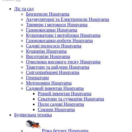
Ліс та сад
Бензопили Husqvarna
Акумуляторні та Електропили Husqvarna
Тримери і мотокоси Husqvarna
Газонокосарки Husqvarna
Культиватори і мотоблоки Husqvarna
Газонокосарки-роботи Husqvarna
Садові пилососи Husqvarna
Кущорізи Husqvarna
Висоторізи Husqvarna
Очисники високого тиску Husqvarna
Трактори та райдери Husqvarna
Снігоприбирачі Husqvarna
Генератори
Мотопомпи Husqvarna
Садовий інвентар Husqvarna
Різний інвентар Husqvarna
Секатори та сучкорізи Husqvarna
Пили садові Husqvarna
Сокири Husqvarna
Будівельна техніка
Різка бетону Husqvarna