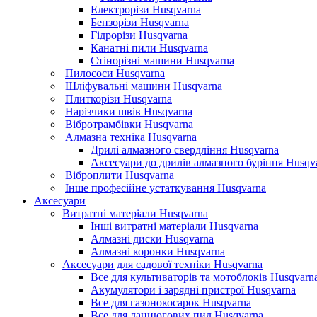
Електрорізи Husqvarna
Бензорізи Husqvarna
Гідрорізи Husqvarna
Канатні пили Husqvarna
Стінорізні машини Husqvarna
Пилососи Husqvarna
Шліфувальні машини Husqvarna
Плиткорізи Husqvarna
Нарізчики швів Husqvarna
Вібротрамбівки Husqvarna
Алмазна техніка Husqvarna
Дрилі алмазного свердління Husqvarna
Аксесуари до дрилів алмазного буріння Husqv
Віброплити Husqvarna
Інше професійне устаткування Husqvarna
Аксесуари
Витратні матеріали Husqvarna
Інші витратні матеріали Husqvarna
Алмазні диски Husqvarna
Алмазні коронки Husqvarna
Аксесуари для садової техніки Husqvarna
Все для культиваторів та мотоблоків Husqvarn
Акумулятори і зарядні пристрої Husqvarna
Все для газонокосарок Husqvarna
Все для ланцюгових пил Husqvarna