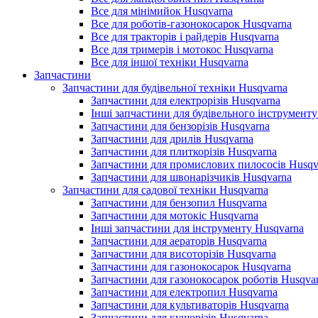
Все для мінімийок Husqvarna
Все для роботів-газонокосарок Husqvarna
Все для тракторів і райдерів Husqvarna
Все для тримерів і мотокос Husqvarna
Все для іншої техніки Husqvarna
Запчастини
Запчастини для будівельної техніки Husqvarna
Запчастини для електрорізів Husqvarna
Інші запчастини для будівельного інструменту
Запчастини для бензорізів Husqvarna
Запчастини для дрилів Husqvarna
Запчастини для плиткорізів Husqvarna
Запчастини для промислових пилососів Husqv
Запчастини для швонарізчиків Husqvarna
Запчастини для садової техніки Husqvarna
Запчастини для бензопил Husqvarna
Запчастини для мотокіс Husqvarna
Інші запчастини для інструменту Husqvarna
Запчастини для аераторів Husqvarna
Запчастини для висоторізів Husqvarna
Запчастини для газонокосарок Husqvarna
Запчастини для газонокосарок роботів Husqva
Запчастини для електропил Husqvarna
Запчастини для культиваторів Husqvarna
Запчастини для кущорізів Husqvarna