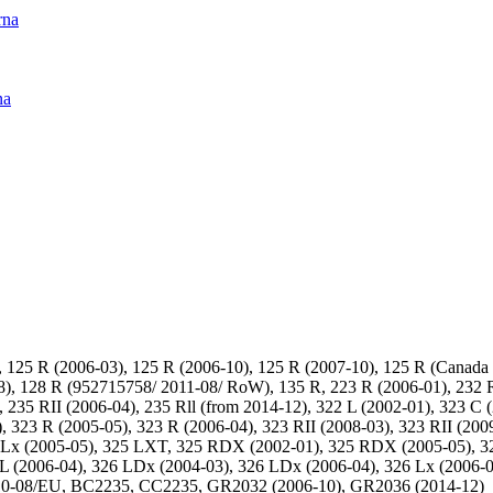
rna
na
25 R (2006-03), 125 R (2006-10), 125 R (2007-10), 125 R (Canada o
8), 128 R (952715758/ 2011-08/ RoW), 135 R, 223 R (2006-01), 232 R
 235 RII (2006-04), 235 Rll (from 2014-12), 322 L (2002-01), 323 C 
 323 R (2005-05), 323 R (2006-04), 323 RII (2008-03), 323 RII (200
5 Lx (2005-05), 325 LXT, 325 RDX (2002-01), 325 RDX (2005-05), 
6 L (2006-04), 326 LDx (2004-03), 326 LDx (2006-04), 326 Lx (2006-
10-08/EU, BC2235, CC2235, GR2032 (2006-10), GR2036 (2014-12)