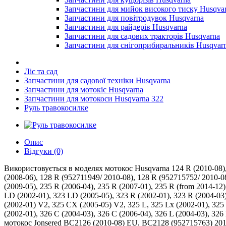
Запчастини для мийок високого тиску Husqva
Запчастини для повітродувок Husqvarna
Запчастини для райдерів Husqvarna
Запчастини для садових тракторів Husqvarna
Запчастини для снігоприбиральників Husqvar
Ліс та сад
Запчастини для садової техніки Husqvarna
Запчастини для мотокіс Husqvarna
Запчастини для мотокоси Husqvarna 322
Руль травокосилке
Опис
Відгуки (0)
Використовується в моделях мотокос Husqvarna 124 R (2010-08), 1
(2008-06), 128 R (952711949/ 2010-08), 128 R (952715752/ 2010-0
(2009-05), 235 R (2006-04), 235 R (2007-01), 235 R (from 2014-12),
LD (2002-01), 323 LD (2005-05), 323 R (2002-01), 323 R (2004-03),
(2002-01) V2, 325 CX (2005-05) V2, 325 L, 325 Lx (2002-01), 32
(2002-01), 326 C (2004-03), 326 C (2006-04), 326 L (2004-03), 32
мотокос Jonsered BC2126 (2010-08) EU, BC2128 (952715763) 20