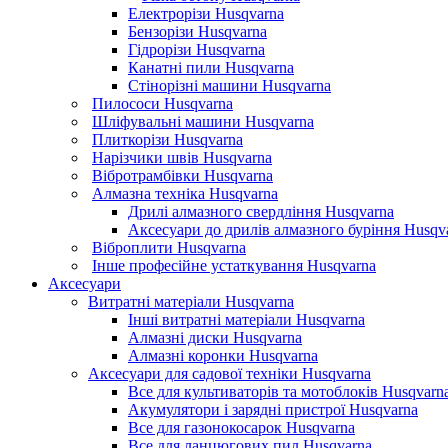
Електрорізи Husqvarna
Бензорізи Husqvarna
Гідрорізи Husqvarna
Канатні пили Husqvarna
Стінорізні машини Husqvarna
Пилососи Husqvarna
Шліфувальні машини Husqvarna
Плиткорізи Husqvarna
Нарізчики швів Husqvarna
Вібротрамбівки Husqvarna
Алмазна техніка Husqvarna
Дрилі алмазного свердління Husqvarna
Аксесуари до дрилів алмазного буріння Husqv
Віброплити Husqvarna
Інше професійне устаткування Husqvarna
Аксесуари
Витратні матеріали Husqvarna
Інші витратні матеріали Husqvarna
Алмазні диски Husqvarna
Алмазні коронки Husqvarna
Аксесуари для садової техніки Husqvarna
Все для культиваторів та мотоблоків Husqvarn
Акумулятори і зарядні пристрої Husqvarna
Все для газонокосарок Husqvarna
Все для ланцюгових пил Husqvarna