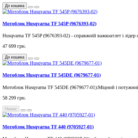
До кошика
Мотоблок Husqvarna TF 545P (9676393-02)
Husqvarna TF 545P (9676393-02) - справжній важкоатлет і лідер 
47 699 грн.
До кошика
Мотоблок Husqvarna TF 545DE (9679677‑01)
Мотоблок Husqvarna TF 545DE (9679677-01):Міцний і потужний 
58 299 грн.
Немає
Мотоблок Husqvarna TF 440 (9705927-01)