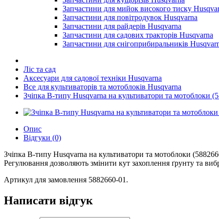
Запчастини для мийок високого тиску Husqva
Запчастини для повітродувок Husqvarna
Запчастини для райдерів Husqvarna
Запчастини для садових тракторів Husqvarna
Запчастини для снігоприбиральників Husqvar
Ліс та сад
Аксесуари для садової техніки Husqvarna
Все для культиваторів та мотоблоків Husqvarna
Зчіпка B-типу Husqvarna на культиватори та мотоблоки (
Опис
Відгуки (0)
Зчіпка B-типу Husqvarna на культиватори та мотоблоки (588266
Регулювання дозволяють змінити кут захоплення ґрунту та вибр
Артикул для замовлення 5882660-01.
Написати відгук