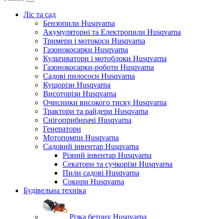
Ліс та сад
Бензопили Husqvarna
Акумуляторні та Електропили Husqvarna
Тримери і мотокоси Husqvarna
Газонокосарки Husqvarna
Культиватори і мотоблоки Husqvarna
Газонокосарки-роботи Husqvarna
Садові пилососи Husqvarna
Кущорізи Husqvarna
Висоторізи Husqvarna
Очисники високого тиску Husqvarna
Трактори та райдери Husqvarna
Снігоприбирачі Husqvarna
Генератори
Мотопомпи Husqvarna
Садовий інвентар Husqvarna
Різний інвентар Husqvarna
Секатори та сучкорізи Husqvarna
Пили садові Husqvarna
Сокири Husqvarna
Будівельна техніка
Різка бетону Husqvarna