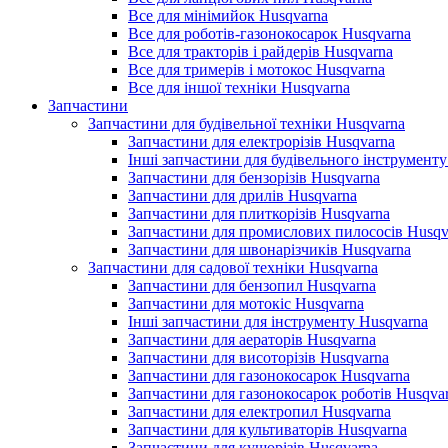
Все для мінімийок Husqvarna
Все для роботів-газонокосарок Husqvarna
Все для тракторів і райдерів Husqvarna
Все для тримерів і мотокос Husqvarna
Все для іншої техніки Husqvarna
Запчастини
Запчастини для будівельної техніки Husqvarna
Запчастини для електрорізів Husqvarna
Інші запчастини для будівельного інструменту
Запчастини для бензорізів Husqvarna
Запчастини для дрилів Husqvarna
Запчастини для плиткорізів Husqvarna
Запчастини для промислових пилососів Husqv
Запчастини для швонарізчиків Husqvarna
Запчастини для садової техніки Husqvarna
Запчастини для бензопил Husqvarna
Запчастини для мотокіс Husqvarna
Інші запчастини для інструменту Husqvarna
Запчастини для аераторів Husqvarna
Запчастини для висоторізів Husqvarna
Запчастини для газонокосарок Husqvarna
Запчастини для газонокосарок роботів Husqva
Запчастини для електропил Husqvarna
Запчастини для культиваторів Husqvarna
Запчастини для кущорізів Husqvarna