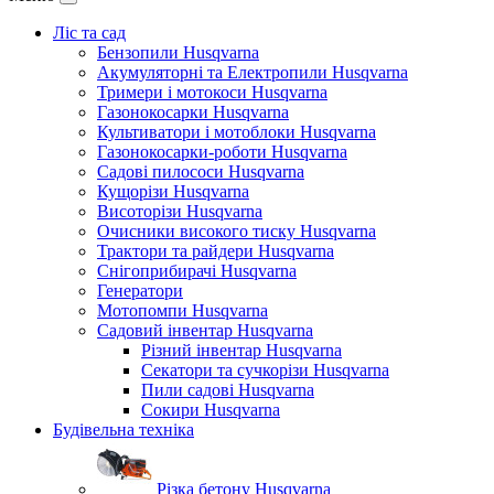
Ліс та сад
Бензопили Husqvarna
Акумуляторні та Електропили Husqvarna
Тримери і мотокоси Husqvarna
Газонокосарки Husqvarna
Культиватори і мотоблоки Husqvarna
Газонокосарки-роботи Husqvarna
Садові пилососи Husqvarna
Кущорізи Husqvarna
Висоторізи Husqvarna
Очисники високого тиску Husqvarna
Трактори та райдери Husqvarna
Снігоприбирачі Husqvarna
Генератори
Мотопомпи Husqvarna
Садовий інвентар Husqvarna
Різний інвентар Husqvarna
Секатори та сучкорізи Husqvarna
Пили садові Husqvarna
Сокири Husqvarna
Будівельна техніка
Різка бетону Husqvarna