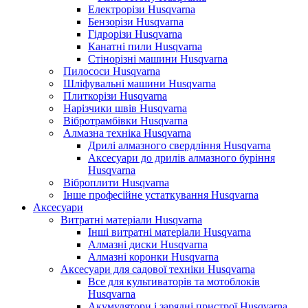
Електрорізи Husqvarna
Бензорізи Husqvarna
Гідрорізи Husqvarna
Канатні пили Husqvarna
Стінорізні машини Husqvarna
Пилососи Husqvarna
Шліфувальні машини Husqvarna
Плиткорізи Husqvarna
Нарізчики швів Husqvarna
Вібротрамбівки Husqvarna
Алмазна техніка Husqvarna
Дрилі алмазного свердління Husqvarna
Аксесуари до дрилів алмазного буріння
Husqvarna
Віброплити Husqvarna
Інше професійне устаткування Husqvarna
Аксесуари
Витратні матеріали Husqvarna
Інші витратні матеріали Husqvarna
Алмазні диски Husqvarna
Алмазні коронки Husqvarna
Аксесуари для садової техніки Husqvarna
Все для культиваторів та мотоблоків
Husqvarna
Акумулятори і зарядні пристрої Husqvarna