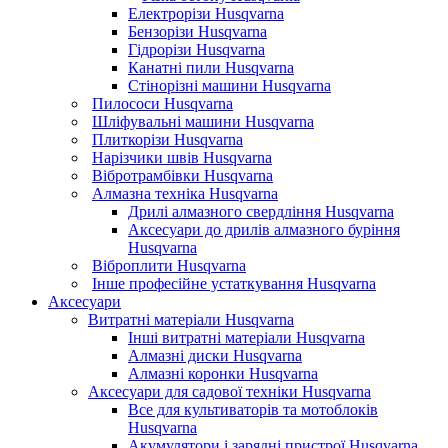
Електрорізи Husqvarna
Бензорізи Husqvarna
Гідрорізи Husqvarna
Канатні пили Husqvarna
Стінорізні машини Husqvarna
Пилососи Husqvarna
Шліфувальні машини Husqvarna
Плиткорізи Husqvarna
Нарізчики швів Husqvarna
Вібротрамбівки Husqvarna
Алмазна техніка Husqvarna
Дрилі алмазного свердління Husqvarna
Аксесуари до дрилів алмазного буріння
Husqvarna
Віброплити Husqvarna
Інше професійне устаткування Husqvarna
Аксесуари
Витратні матеріали Husqvarna
Інші витратні матеріали Husqvarna
Алмазні диски Husqvarna
Алмазні коронки Husqvarna
Аксесуари для садової техніки Husqvarna
Все для культиваторів та мотоблоків
Husqvarna
Акумулятори і зарядні пристрої Husqvarna