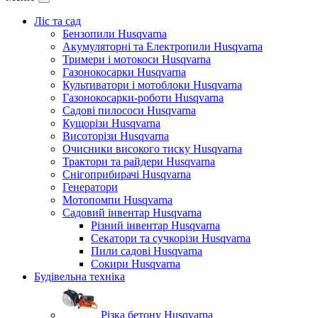
Ліс та сад
Бензопили Husqvarna
Акумуляторні та Електропили Husqvarna
Тримери і мотокоси Husqvarna
Газонокосарки Husqvarna
Культиватори і мотоблоки Husqvarna
Газонокосарки-роботи Husqvarna
Садові пилососи Husqvarna
Кущорізи Husqvarna
Висоторізи Husqvarna
Очисники високого тиску Husqvarna
Трактори та райдери Husqvarna
Снігоприбирачі Husqvarna
Генератори
Мотопомпи Husqvarna
Садовий інвентар Husqvarna
Різний інвентар Husqvarna
Секатори та сучкорізи Husqvarna
Пили садові Husqvarna
Сокири Husqvarna
Будівельна техніка
Різка бетону Husqvarna