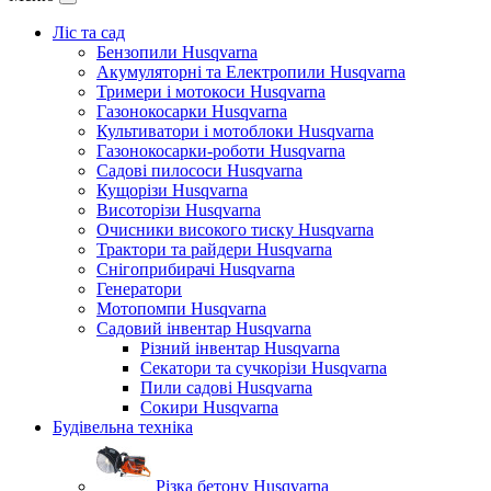
Ліс та сад
Бензопили Husqvarna
Акумуляторні та Електропили Husqvarna
Тримери і мотокоси Husqvarna
Газонокосарки Husqvarna
Культиватори і мотоблоки Husqvarna
Газонокосарки-роботи Husqvarna
Садові пилососи Husqvarna
Кущорізи Husqvarna
Висоторізи Husqvarna
Очисники високого тиску Husqvarna
Трактори та райдери Husqvarna
Снігоприбирачі Husqvarna
Генератори
Мотопомпи Husqvarna
Садовий інвентар Husqvarna
Різний інвентар Husqvarna
Секатори та сучкорізи Husqvarna
Пили садові Husqvarna
Сокири Husqvarna
Будівельна техніка
Різка бетону Husqvarna