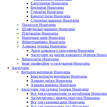
Електрорізи Husqvarna
Бензорізи Husqvarna
Гідрорізи Husqvarna
Канатні пили Husqvarna
Стінорізні машини Husqvarna
Пилососи Husqvarna
Шліфувальні машини Husqvarna
Плиткорізи Husqvarna
Нарізчики швів Husqvarna
Вібротрамбівки Husqvarna
Алмазна техніка Husqvarna
Дрилі алмазного свердління Husqvarna
Аксесуари до дрилів алмазного буріння Husqv
Віброплити Husqvarna
Інше професійне устаткування Husqvarna
Аксесуари
Витратні матеріали Husqvarna
Інші витратні матеріали Husqvarna
Алмазні диски Husqvarna
Алмазні коронки Husqvarna
Аксесуари для садової техніки Husqvarna
Все для культиваторів та мотоблоків Husqvarn
Акумулятори і зарядні пристрої Husqvarna
Все для газонокосарок Husqvarna
Все для ланцюгових пил Husqvarna