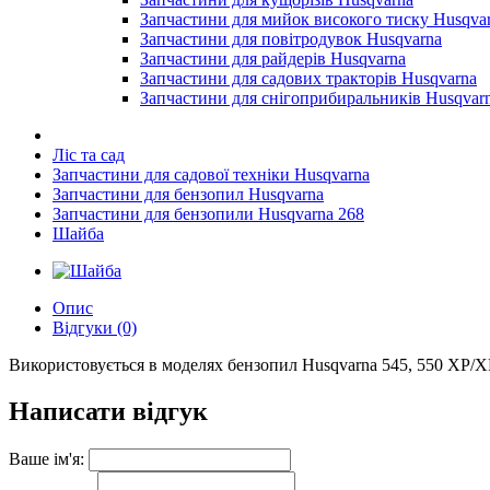
Запчастини для мийок високого тиску Husqva
Запчастини для повітродувок Husqvarna
Запчастини для райдерів Husqvarna
Запчастини для садових тракторів Husqvarna
Запчастини для снігоприбиральників Husqvar
Ліс та сад
Запчастини для садової техніки Husqvarna
Запчастини для бензопил Husqvarna
Запчастини для бензопили Husqvarna 268
Шайба
Опис
Відгуки (0)
Використовується в моделях бензопил Husqvarna 545, 550 XP/
Написати відгук
Ваше ім'я: