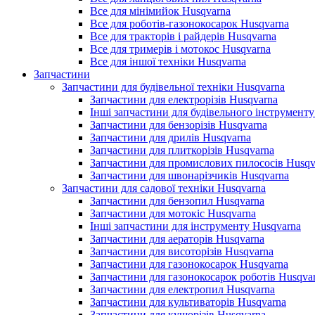
Все для мінімийок Husqvarna
Все для роботів-газонокосарок Husqvarna
Все для тракторів і райдерів Husqvarna
Все для тримерів і мотокос Husqvarna
Все для іншої техніки Husqvarna
Запчастини
Запчастини для будівельної техніки Husqvarna
Запчастини для електрорізів Husqvarna
Інші запчастини для будівельного інструменту
Запчастини для бензорізів Husqvarna
Запчастини для дрилів Husqvarna
Запчастини для плиткорізів Husqvarna
Запчастини для промислових пилососів Husqv
Запчастини для швонарізчиків Husqvarna
Запчастини для садової техніки Husqvarna
Запчастини для бензопил Husqvarna
Запчастини для мотокіс Husqvarna
Інші запчастини для інструменту Husqvarna
Запчастини для аераторів Husqvarna
Запчастини для висоторізів Husqvarna
Запчастини для газонокосарок Husqvarna
Запчастини для газонокосарок роботів Husqva
Запчастини для електропил Husqvarna
Запчастини для культиваторів Husqvarna
Запчастини для кущорізів Husqvarna