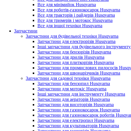
Все для мінімийок Husqvarna
Все для роботів-газонокосарок Husqvarna
Все для тракторів і райдерів Husqvarna
Все для тримерів і мотокос Husqvarna
Все для іншої техніки Husqvarna
Запчастини
Запчастини для будівельної техніки Husqvarna
Запчастини для електрорізів Husqvarna
Інші запчастини для будівельного інструменту
Запчастини для бензорізів Husqvarna
Запчастини для дрилів Husqvarna
Запчастини для плиткорізів Husqvarna
Запчастини для промислових пилососів Husqv
Запчастини для швонарізчиків Husqvarna
Запчастини для садової техніки Husqvarna
Запчастини для бензопил Husqvarna
Запчастини для мотокіс Husqvarna
Інші запчастини для інструменту Husqvarna
Запчастини для аераторів Husqvarna
Запчастини для висоторізів Husqvarna
Запчастини для газонокосарок Husqvarna
Запчастини для газонокосарок роботів Husqva
Запчастини для електропил Husqvarna
Запчастини для культиваторів Husqvarna
Запчастини для кущорізів Husqvarna