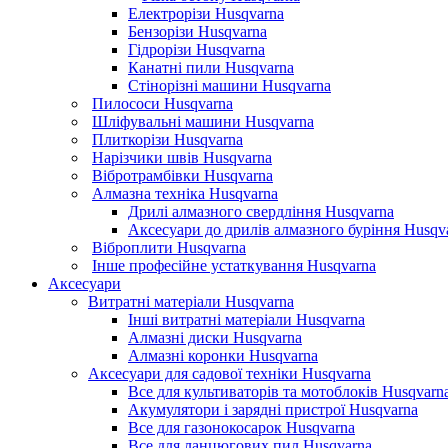
Електрорізи Husqvarna
Бензорізи Husqvarna
Гідрорізи Husqvarna
Канатні пили Husqvarna
Стінорізні машини Husqvarna
Пилососи Husqvarna
Шліфувальні машини Husqvarna
Плиткорізи Husqvarna
Нарізчики швів Husqvarna
Вібротрамбівки Husqvarna
Алмазна техніка Husqvarna
Дрилі алмазного свердління Husqvarna
Аксесуари до дрилів алмазного буріння Husqv
Віброплити Husqvarna
Інше професійне устаткування Husqvarna
Аксесуари
Витратні матеріали Husqvarna
Інші витратні матеріали Husqvarna
Алмазні диски Husqvarna
Алмазні коронки Husqvarna
Аксесуари для садової техніки Husqvarna
Все для культиваторів та мотоблоків Husqvarn
Акумулятори і зарядні пристрої Husqvarna
Все для газонокосарок Husqvarna
Все для ланцюгових пил Husqvarna