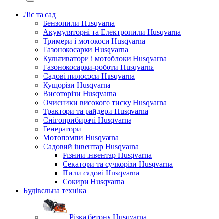
Ліс та сад
Бензопили Husqvarna
Акумуляторні та Електропили Husqvarna
Тримери і мотокоси Husqvarna
Газонокосарки Husqvarna
Культиватори і мотоблоки Husqvarna
Газонокосарки-роботи Husqvarna
Садові пилососи Husqvarna
Кущорізи Husqvarna
Висоторізи Husqvarna
Очисники високого тиску Husqvarna
Трактори та райдери Husqvarna
Снігоприбирачі Husqvarna
Генератори
Мотопомпи Husqvarna
Садовий інвентар Husqvarna
Різний інвентар Husqvarna
Секатори та сучкорізи Husqvarna
Пили садові Husqvarna
Сокири Husqvarna
Будівельна техніка
Різка бетону Husqvarna