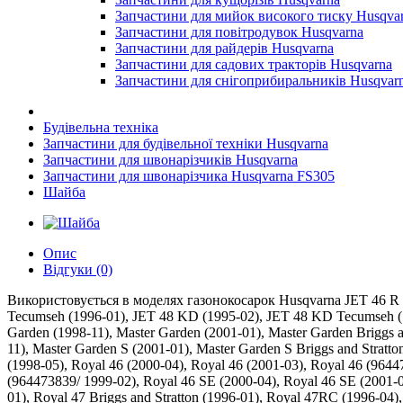
Запчастини для мийок високого тиску Husqva
Запчастини для повітродувок Husqvarna
Запчастини для райдерів Husqvarna
Запчастини для садових тракторів Husqvarna
Запчастини для снігоприбиральників Husqvar
Будівельна техніка
Запчастини для будівельної техніки Husqvarna
Запчастини для швонарізчиків Husqvarna
Запчастини для швонарізчика Husqvarna FS305
Шайба
Опис
Відгуки (0)
Використовується в моделях газонокосарок Husqvarna JET 46 R (19
Tecumseh (1996-01), JET 48 KD (1995-02), JET 48 KD Tecumseh (199
Garden (1998-11), Master Garden (2001-01), Master Garden Briggs an
11), Master Garden S (2001-01), Master Garden S Briggs and Stratto
(1998-05), Royal 46 (2000-04), Royal 46 (2001-03), Royal 46 (9644
(964473839/ 1999-02), Royal 46 SE (2000-04), Royal 46 SE (2001-
01), Royal 47 Briggs and Stratton (1996-01), Royal 47RC (1996-04