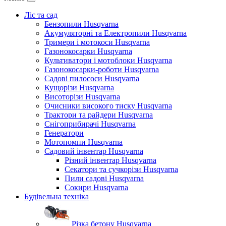
Ліс та сад
Бензопили Husqvarna
Акумуляторні та Електропили Husqvarna
Тримери і мотокоси Husqvarna
Газонокосарки Husqvarna
Культиватори і мотоблоки Husqvarna
Газонокосарки-роботи Husqvarna
Садові пилососи Husqvarna
Кущорізи Husqvarna
Висоторізи Husqvarna
Очисники високого тиску Husqvarna
Трактори та райдери Husqvarna
Снігоприбирачі Husqvarna
Генератори
Мотопомпи Husqvarna
Садовий інвентар Husqvarna
Різний інвентар Husqvarna
Секатори та сучкорізи Husqvarna
Пили садові Husqvarna
Сокири Husqvarna
Будівельна техніка
Різка бетону Husqvarna