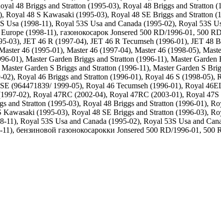
yal 48 Briggs and Stratton (1995-03), Royal 48 Briggs and Stratton (
03), Royal 48 S Kawasaki (1995-03), Royal 48 SE Briggs and Stratton 
3S Usa (1998-11), Royal 53S Usa and Canada (1995-02), Royal 53S U
Europe (1998-11), газонокосарок Jonsered 500 RD/1996-01, 500 RD/
03), JET 46 R (1997-04), JET 46 R Tecumseh (1996-01), JET 48 Brig
ster 46 (1995-01), Master 46 (1997-04), Master 46 (1998-05), Master
996-01), Master Garden Briggs and Stratton (1996-11), Master Garden 
 Master Garden S Briggs and Stratton (1996-11), Master Garden S Brig
02), Royal 46 Briggs and Stratton (1996-01), Royal 46 S (1998-05), 
 SE (964471839/ 1999-05), Royal 46 Tecumseh (1996-01), Royal 46EL
(1997-02), Royal 47RC (2002-04), Royal 47RC (2003-01), Royal 47S (
s and Stratton (1995-03), Royal 48 Briggs and Stratton (1996-01), Roy
 S Kawasaki (1995-03), Royal 48 SE Briggs and Stratton (1996-03), R
98-11), Royal 53S Usa and Canada (1995-02), Royal 53S Usa and Can
-11), бензиновой газонокосарокки Jonsered 500 RD/1996-01, 500 RD