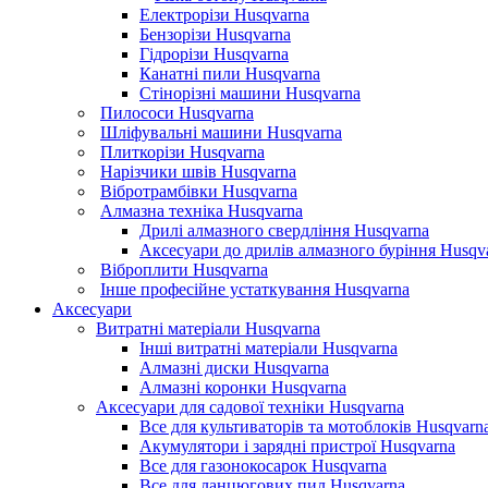
Електрорізи Husqvarna
Бензорізи Husqvarna
Гідрорізи Husqvarna
Канатні пили Husqvarna
Стінорізні машини Husqvarna
Пилососи Husqvarna
Шліфувальні машини Husqvarna
Плиткорізи Husqvarna
Нарізчики швів Husqvarna
Вібротрамбівки Husqvarna
Алмазна техніка Husqvarna
Дрилі алмазного свердління Husqvarna
Аксесуари до дрилів алмазного буріння Husqv
Віброплити Husqvarna
Інше професійне устаткування Husqvarna
Аксесуари
Витратні матеріали Husqvarna
Інші витратні матеріали Husqvarna
Алмазні диски Husqvarna
Алмазні коронки Husqvarna
Аксесуари для садової техніки Husqvarna
Все для культиваторів та мотоблоків Husqvarn
Акумулятори і зарядні пристрої Husqvarna
Все для газонокосарок Husqvarna
Все для ланцюгових пил Husqvarna