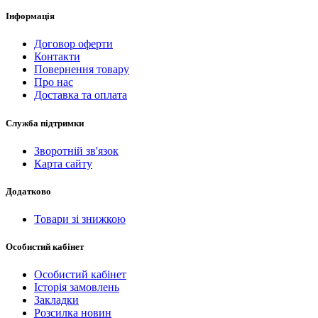
Інформація
Договор оферти
Контакти
Повернення товару
Про нас
Доставка та оплата
Служба підтримки
Зворотній зв'язок
Карта сайту
Додатково
Товари зі знижкою
Особистий кабінет
Особистий кабінет
Історія замовлень
Закладки
Розсилка новин