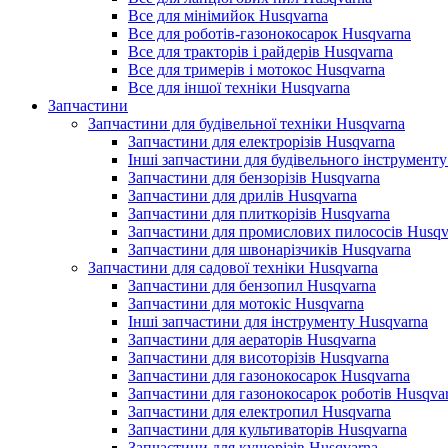
Все для мінімийок Husqvarna
Все для роботів-газонокосарок Husqvarna
Все для тракторів і райдерів Husqvarna
Все для тримерів і мотокос Husqvarna
Все для іншої техніки Husqvarna
Запчастини
Запчастини для будівельної техніки Husqvarna
Запчастини для електрорізів Husqvarna
Інші запчастини для будівельного інструменту
Запчастини для бензорізів Husqvarna
Запчастини для дрилів Husqvarna
Запчастини для плиткорізів Husqvarna
Запчастини для промислових пилососів Husqv
Запчастини для швонарізчиків Husqvarna
Запчастини для садової техніки Husqvarna
Запчастини для бензопил Husqvarna
Запчастини для мотокіс Husqvarna
Інші запчастини для інструменту Husqvarna
Запчастини для аераторів Husqvarna
Запчастини для висоторізів Husqvarna
Запчастини для газонокосарок Husqvarna
Запчастини для газонокосарок роботів Husqva
Запчастини для електропил Husqvarna
Запчастини для культиваторів Husqvarna
Запчастини для кущорізів Husqvarna