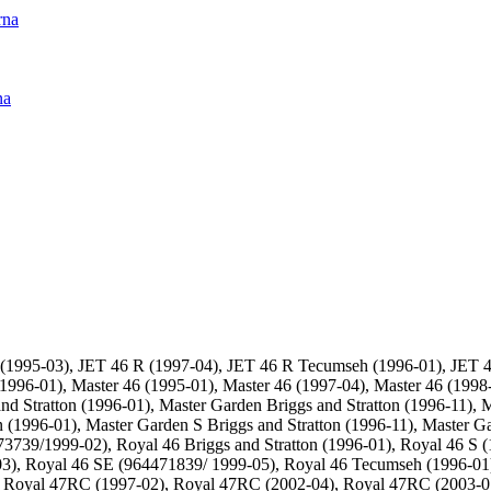
rna
na
95-03), JET 46 R (1997-04), JET 46 R Tecumseh (1996-01), JET 48 B
6-01), Master 46 (1995-01), Master 46 (1997-04), Master 46 (1998-0
d Stratton (1996-01), Master Garden Briggs and Stratton (1996-11), 
n (1996-01), Master Garden S Briggs and Stratton (1996-11), Master G
73739/1999-02), Royal 46 Briggs and Stratton (1996-01), Royal 46 S (
03), Royal 46 SE (964471839/ 1999-05), Royal 46 Tecumseh (1996-01
), Royal 47RC (1997-02), Royal 47RC (2002-04), Royal 47RC (2003-01)