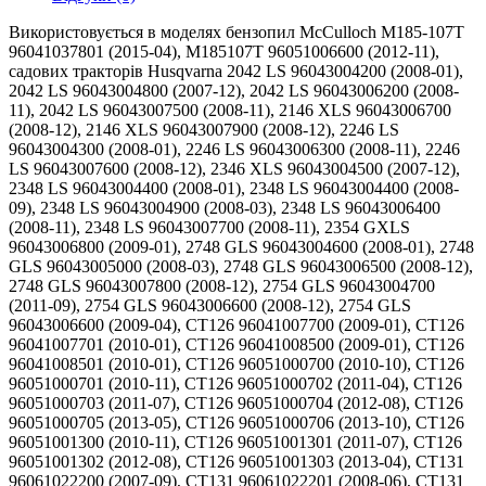
Використовується в моделях бензопил McCulloch M185-107T 96041037801 (2015-04), M185107T 96051006600 (2012-11), садових тракторів Husqvarna 2042 LS 96043004200 (2008-01), 2042 LS 96043004800 (2007-12), 2042 LS 96043006200 (2008-11), 2042 LS 96043007500 (2008-11), 2146 XLS 96043006700 (2008-12), 2146 XLS 96043007900 (2008-12), 2246 LS 96043004300 (2008-01), 2246 LS 96043006300 (2008-11), 2246 LS 96043007600 (2008-12), 2346 XLS 96043004500 (2007-12), 2348 LS 96043004400 (2008-01), 2348 LS 96043004400 (2008-09), 2348 LS 96043004900 (2008-03), 2348 LS 96043006400 (2008-11), 2348 LS 96043007700 (2008-11), 2354 GXLS 96043006800 (2009-01), 2748 GLS 96043004600 (2008-01), 2748 GLS 96043005000 (2008-03), 2748 GLS 96043006500 (2008-12), 2748 GLS 96043007800 (2008-12), 2754 GLS 96043004700 (2011-09), 2754 GLS 96043006600 (2008-12), 2754 GLS 96043006600 (2009-04), CT126 96041007700 (2009-01), CT126 96041007701 (2010-01), CT126 96041008500 (2009-01), CT126 96041008501 (2010-01), CT126 96051000700 (2010-10), CT126 96051000701 (2010-11), CT126 96051000702 (2011-04), CT126 96051000703 (2011-07), CT126 96051000704 (2012-08), CT126 96051000705 (2013-05), CT126 96051000706 (2013-10), CT126 96051001300 (2010-11), CT126 96051001301 (2011-07), CT126 96051001302 (2012-08), CT126 96051001303 (2013-04), CT131 96061022200 (2007-09), CT131 96061022201 (2008-06), CT131 96061022202 (2008-11), CT131 96061022203 (2010-01), CT131 96061022204 (2010-02), CT131 96061022205 (2010-11), CT131 96061022206 (2011-09), CT131 96061022207 (2012-08), CT131 96061022300 (2008-01), CT131 96061022301 (2008-11), CT131 96061022302 (2009-01), CT131 96061030300 (2010-02), CT141 96061033900 (2011-10), CT141 96061033901 (2012-08), CT141 96061033902 (2013-09), CT141 96061034400 (2012-08), CT151 96061000100/954170207 (2005-01), CT151 96061006400/960610064 (2006-03), CT151 96061006401/960610064 (2006-06), CT151 96061006500/960610065 (2006-03), CT151 96061006501/960610065 (2006-05), CT151 96061017900 (2007-02), CT151 96061017901 (2007-05), CT151 96061017904 (2007-06), CT151 96061017905 (2007-06), CT151 96061017906 (2008-01), CT151 96061017907 (2008-01), CT151 96061017908 (2008-09), CT151 96061017909 (2009-01), CT151 96061018000 (2007-02), CT151 96061018001 (2007-05), CT151 96061018002 (2007-05), CT151 96061018003 (2007-05), CT151 96061018004/960610180 (2007-05), CT151 96061018005 (2007-10), CT151 96061018006 (2008-09), CT151 96061018007 (2009-01), CT151 96061018008 (2009-02), CT151 96061027400 (2010-01), CT151 96061027500 (2010-01), CT151 HECT151A/954170207 (2004-01), CT151 HECT151B/954170207 (2004-06), CT151 HECT151C/954170207 (2004-06), CT153 96051000100 (2010-11), CT153 96051000101 (2010-12), CT153 96051001500 (2011-03), CT153 96051001501 (2011-03), CT154 96051002500 (2011-12), CT154 96051002501 (2012-08), CT154 96051002600 (2012-01), CT154 96051002601 (2012-08), CT154 96051008500 (2013-10), CT154 96051010400 (2013-10), CTH126 96041007800 (2009-01), CTH126 96041008600 (2009-01), CTH126 96041014900 (2010-01), CTH126 96041015100 (2010-01), CTH126 96051000800 (2010-11), CTH126 96051000801 (2011-07), CTH126 96051000802 (2012-08), CTH126 96051000803 (2013-05), CTH126 96051001400 (2010-11), CTH126 96051001401 (2011-07), CTH126 96051001402 (2012-08), CTH126 96051001403 (2013-05), CTH140 TWIN (2008-08), CTH140 TWIN 96061018500 (2007-04), CTH140 TWIN 96061018501 (2007-05), CTH140 TWIN 96061018502 (2007-05), CTH140 TWIN 96061018503 (2007-10), CTH140 TWIN 96061018504 (2009-02), CTH140 TWIN 96061019200/960610192 (2007-06), CTH140 TWIN 96061019201/960610192 (2007-06), CTH140 TWIN 96061019202 (2007-09), CTH140 TWIN 96061019203 (2009-04), CTH140 TWIN 96061019204 (2008-09), CTH140 TWIN 96061027900 (2010-01), CTH140 TWIN 96061028000 (2010-01), CTH140XP 96061007100 (2006-01), CTH140XP 96061007101/960610071 (2006-06), CTH140XP 96061014300/960610143 (2006-04), CTH140XP 96061014301/960610143 (2006-06), CTH141 96061032100 (2010-11), CTH141 96061032101 (2011-09), CTH141 96061032102 (2012-08), CTH141 96061032103 (2013-08), CTH141 96061034500 (2012-08), CTH141 96061034501 (2013-08), CTH150 TWIN 96061018100 (2007-04), CTH150 TWIN 96061018101 (2008-07), CTH150 TWIN 96061018102 (2007-09), CTH150 TWIN 96061018103 (2008-09), CTH150 TWIN 96061018200 (2007-04), CTH150 TWIN 96061018201 (2007-05), CTH150 TWIN 96061018203 (2009-01), CTH150 TWIN 96061026000 (2010-01), CTH150 TWIN 96061026100 (2010-01), CTH150 XP 96061000200/954120211 (2005-01), CTH150 XP 96061000201/954120211 (2005-04), CTH150 XP 96061006600 (2006-01), CTH150 XP HECTH150KC/954170211 (2004-01), CTH150 XP HECTH150KD/954170211 (2004-06), CTH150 XP HECTH150KE/954170211 (2004-06), CTH150 96061018202 (2007-09), CTH151 T 96061034300 (2012-08), CTH151 T 96061034301 (2013-08), CTH151 XP HAUCT15H36B/954170230 (2004-09), CTH151 XP HAUCT15H36C/954170230 (2004-09), CTH151 XP HAUCT15H36D/954170230 (2004-09), CTH151 XP HAUCT15H36F/954170230 (2005-04), CTH151 XP HAUCT15H36G/954170230 (2005-04), CTH151 XP HAUCT15H36H/954170230 (2005-05), CTH151 96061000300/954170208 (2005-01), CTH151 96061000301/954170208 (2005-04), CTH151 96061006800/960610068 (2006-03), CTH151 96061006801/960610068 (2006-06), CTH151 96061006901/960610069 (2006-05), CTH151 96061020400/960610204 (2007-05), CTH151 96061020401/960610204 (2007-04), CTH151 96061020402/960610204 (2007-05), CTH151 96061020403 (2007-05), CTH151 96061020404 (2008-01), CTH151 96061020405 (2008-11), CTH151 96061027600 (2010-01), CTH151 HAUCT15HK36A/954170229 (2004-09), CTH151 HAUCT15HK36B/954170229 (2004-09), CTH151 HAUCT15HK36C/954170229 (2004-09), CTH151 HAUCT15HK36E/954170229 (2005-01), CTH151 HAUCT15HK36F/954170229 (2005-04), CTH151 HECTH151A/954170208 (2004-01), CTH151 HECTH151B/954170208 (2004-06), CTH151 HECTH151C/954170208 (2004-06), CTH151 HECTH151D/954170208 (2004-06), CTH163 T 96051000300 (2011-03), CTH163 T 96051001700 (2011-05), CTH164 T 96051003100 (2011-11), CTH164 T 96051003200 (2011-11), CTH164 T 96051007500 (2012-12), CTH164 T 96051009400 (2013-06), CTH164 T 96051010700 (2013-07), CTH164T 96051007400 (2012-11), CTH171 96061000400/954170209 (2005-01), CTH171 96061007000/960610070 (2006-03), CTH171 96061007001/960610070 (2006-06), CTH171 96061018300 (2007-04), CTH171 96061018301 (2007-05), CTH171 96061018302 (2007-05), CTH171 96061018303 (2008-02), CTH171 96061018304 (2009-03), CTH171 96061018400 (2007-04), CTH171 96061018401 (2007-06), CTH171 96061018402 (2007-05), CTH171 96061018403 (2008-01), CTH171 96061018404 (2008-11), CTH171 96061018404 (2009-03), CTH171 96061027700 (2010-01), CTH171 96061027701 (2010-02), CTH171 96061027800 (2010-01), CTH171 HECTH171A/954170209 (2004-01), CTH171 HECTH171B/954170209 (2004-06), CTH171 HECTH171C/954170209 (2004-06), CTH171 HECTH171D/954170209 (2004-06), CTH172 96061000500/954170210 (2005-01), CTH172 96061000501/954170210 (2005-04), CTH172 96061007200 (2006-01), CTH172 96061007201/960610072 (2006-06), CTH172 HECTH172A/954170210 (2004-01), CTH172 HECTH172B/954170210 (2004-06), CTH172 HECTH172C/954170210 (2004-06), CTH172 HECTH172D/954170210 (2004-06), CTH173 96051000200 (2011-01), CTH173 96051000201 (2011-01), CTH173 96051001600 (2011-01), CTH173 96051001601 (2011-01), CTH1736 96061021600/960610216 (2007-04), CTH1736 96061021602 (2008-11), CTH1736 96061021603 (2009-03), CTH174 96051002700 (2011-12), CTH174 96051002701 (2012-05), CTH174 96051002800 (2011-12), CTH174 96051002801 (2012-06), CTH174 96051009200 (2013-10), CTH174 96051010500 (2013-10), CTH180 TWIN 96061018600 (2008-08), CTH180 TWIN 96061018601 (2007-04), CTH180 TWIN 96061018700 (2007-04), CTH180 TWIN 96061018701 (2007-05), CTH180 TWIN 96061018702/960610187 (2007-09), CTH180 XP 96061000600/954170212 (2005-01), CTH180 XP 96061000601/954170212 (2005-05), CTH180 XP 96061007400 (2006-01), CTH180 XP 96061007500/960610075 (2006-03), CTH180 XP HAUCT18H42C/954170231 (2004-09), CTH180 XP HAUCT18H42D/954170231 (2004-09), CTH180 XP HAUCT18H42E/954170231 (2004-09), CTH180 XP HAUCT18H42G/954170231 (2005-04), CTH180 XP HAUCT18H42H/954170231 (2005-05), CTH180 XP HECTH180KC/954170212 (2004-01), CTH180 XP HECTH180KD/954170212 (2004-09), CTH180 XP HECTH180KE/954170212 (2004-06), CTH182 T 96061031000 (2010-11), CTH182 T 96061031800 (2010-11), CTH184 T 96051003300 (2012-01), CTH184 T 96051003400 (2012-01), CTH184 T 96051007600 (2012-11), CTH184 T 96051007700 (2012-11), CTH184 T 96051009500 (2013-06), CTH184 T 96051010800 (2013-06), CTH191 96061000700/954170239 (2005-01), CTH191 96061000701/954170239 (2005-04), CTH191 96061007600/960610076 (2006-03), CTH191 96061007601/960610076 (2006-05), CTH191 96061007700 (2006-01), CTH191 96061007701/960610077 (2006-05), CTH191 96061018800 (2007-02), CTH191 96061018801 (2007-04), CTH191 96061018802 (2007-05), CTH191 96061018803 (2007-10), CTH191 96061018804 (2008-09), CTH191 96061018805 (2009-01), CTH191 96061018806 (2010-01), CTH191 96061018900 (2007-02), CTH191 96061018902 (2008-01), CTH191 96061018903 (2008-11), CTH191 96061018904 (2010-01), CTH192 96061030900 (2010-12), CTH192 96061031700 (2010-12), CTH194 96051002900 (2011-12), CTH194 96051002901 (2012-02), CTH194 96051002902 (2012-07), CTH194 96051003000 (2012-01), CTH194 96051003001 (2012-05), CTH194 96051009300 (2013-10), CTH194 96051010600 (2013-10), CTH19530 96051005500 (2012-04), CTH19530 96051011900 (2013-05), CTH19530 96051011901 (2014-05), CTH200 TWIN 96061022600 (2007-10), CTH200 TWIN 96061022601 (2008-09), CTH200 TWIN 96061022700 (2008-01), CTH200 TWIN 96061022701 (2008-11), CTH200 TWIN 96061026200 (2010-01), CTH200 TWIN 96061026300 (2010-01), CTH2036 T 96061021702 (2008-11), CTH2036 T 96061021703 (2009-04), CTH2036 TWIN 96061021700/960610217 (2007-04), CTH2036 XP 96061015800 (2006-01), CTH2038 96061030400 (2010-02), CTH2038 96061030401 (2010-06), CTH2038 96061030402 (2011-02), CTH2038 96061030403 (2011-06), CTH204 T 96051005400 (2012-02), CTH210 XP 96061000800/954170213 (2005-01), CTH210 XP 96061000801/954170213 (2005-04), CTH210 XP 96061007800 (2006-01), CTH210 XP 96061007900 (2006-01), CTH210 XP HECTH210KB/954170