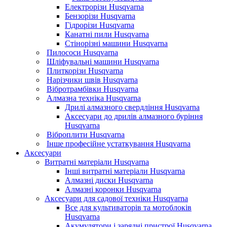
Електрорізи Husqvarna
Бензорізи Husqvarna
Гідрорізи Husqvarna
Канатні пили Husqvarna
Стінорізні машини Husqvarna
Пилососи Husqvarna
Шліфувальні машини Husqvarna
Плиткорізи Husqvarna
Нарізчики швів Husqvarna
Вібротрамбівки Husqvarna
Алмазна техніка Husqvarna
Дрилі алмазного свердління Husqvarna
Аксесуари до дрилів алмазного буріння
Husqvarna
Віброплити Husqvarna
Інше професійне устаткування Husqvarna
Аксесуари
Витратні матеріали Husqvarna
Інші витратні матеріали Husqvarna
Алмазні диски Husqvarna
Алмазні коронки Husqvarna
Аксесуари для садової техніки Husqvarna
Все для культиваторів та мотоблоків
Husqvarna
Акумулятори і зарядні пристрої Husqvarna