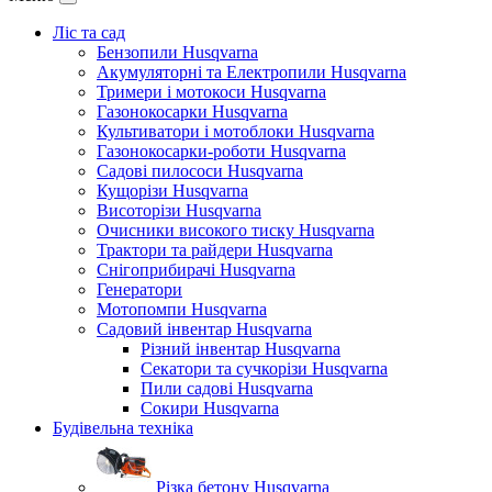
Ліс та сад
Бензопили Husqvarna
Акумуляторні та Електропили Husqvarna
Тримери і мотокоси Husqvarna
Газонокосарки Husqvarna
Культиватори і мотоблоки Husqvarna
Газонокосарки-роботи Husqvarna
Садові пилососи Husqvarna
Кущорізи Husqvarna
Висоторізи Husqvarna
Очисники високого тиску Husqvarna
Трактори та райдери Husqvarna
Снігоприбирачі Husqvarna
Генератори
Мотопомпи Husqvarna
Садовий інвентар Husqvarna
Різний інвентар Husqvarna
Секатори та сучкорізи Husqvarna
Пили садові Husqvarna
Сокири Husqvarna
Будівельна техніка
Різка бетону Husqvarna