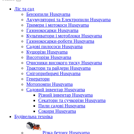
Ліс та сад
Бензопили Husqvarna
Акумуляторні та Електропили Husqvarna
Тримери і мотокоси Husqvarna
Газонокосарки Husqvarna
Культиватори і мотоблоки Husqvarna
Газонокосарки-роботи Husqvarna
Садові пилососи Husqvarna
Кущорізи Husqvarna
Висоторізи Husqvarna
Очисники високого тиску Husqvarna
Трактори та райдери Husqvarna
Снігоприбирачі Husqvarna
Генератори
Мотопомпи Husqvarna
Садовий інвентар Husqvarna
Різний інвентар Husqvarna
Секатори та сучкорізи Husqvarna
Пили садові Husqvarna
Сокири Husqvarna
Будівельна техніка
Різка бетону Husqvarna