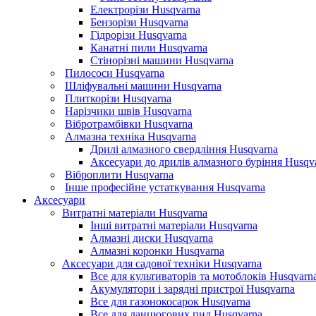
Електрорізи Husqvarna
Бензорізи Husqvarna
Гідрорізи Husqvarna
Канатні пили Husqvarna
Стінорізні машини Husqvarna
Пилососи Husqvarna
Шліфувальні машини Husqvarna
Плиткорізи Husqvarna
Нарізчики швів Husqvarna
Вібротрамбівки Husqvarna
Алмазна техніка Husqvarna
Дрилі алмазного свердління Husqvarna
Аксесуари до дрилів алмазного буріння Husqv
Віброплити Husqvarna
Інше професійне устаткування Husqvarna
Аксесуари
Витратні матеріали Husqvarna
Інші витратні матеріали Husqvarna
Алмазні диски Husqvarna
Алмазні коронки Husqvarna
Аксесуари для садової техніки Husqvarna
Все для культиваторів та мотоблоків Husqvarn
Акумулятори і зарядні пристрої Husqvarna
Все для газонокосарок Husqvarna
Все для ланцюгових пил Husqvarna