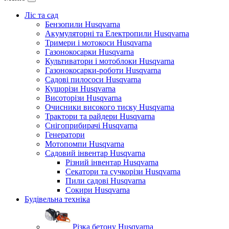
Ліс та сад
Бензопили Husqvarna
Акумуляторні та Електропили Husqvarna
Тримери і мотокоси Husqvarna
Газонокосарки Husqvarna
Культиватори і мотоблоки Husqvarna
Газонокосарки-роботи Husqvarna
Садові пилососи Husqvarna
Кущорізи Husqvarna
Висоторізи Husqvarna
Очисники високого тиску Husqvarna
Трактори та райдери Husqvarna
Снігоприбирачі Husqvarna
Генератори
Мотопомпи Husqvarna
Садовий інвентар Husqvarna
Різний інвентар Husqvarna
Секатори та сучкорізи Husqvarna
Пили садові Husqvarna
Сокири Husqvarna
Будівельна техніка
Різка бетону Husqvarna