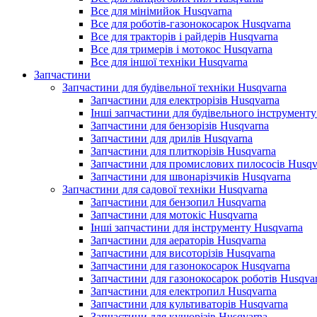
Все для мінімийок Husqvarna
Все для роботів-газонокосарок Husqvarna
Все для тракторів і райдерів Husqvarna
Все для тримерів і мотокос Husqvarna
Все для іншої техніки Husqvarna
Запчастини
Запчастини для будівельної техніки Husqvarna
Запчастини для електрорізів Husqvarna
Інші запчастини для будівельного інструменту
Запчастини для бензорізів Husqvarna
Запчастини для дрилів Husqvarna
Запчастини для плиткорізів Husqvarna
Запчастини для промислових пилососів Husqv
Запчастини для швонарізчиків Husqvarna
Запчастини для садової техніки Husqvarna
Запчастини для бензопил Husqvarna
Запчастини для мотокіс Husqvarna
Інші запчастини для інструменту Husqvarna
Запчастини для аераторів Husqvarna
Запчастини для висоторізів Husqvarna
Запчастини для газонокосарок Husqvarna
Запчастини для газонокосарок роботів Husqva
Запчастини для електропил Husqvarna
Запчастини для культиваторів Husqvarna
Запчастини для кущорізів Husqvarna