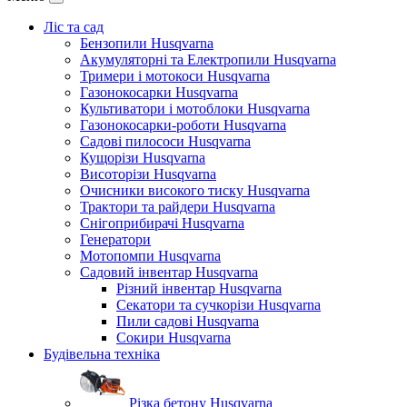
Ліс та сад
Бензопили Husqvarna
Акумуляторні та Електропили Husqvarna
Тримери і мотокоси Husqvarna
Газонокосарки Husqvarna
Культиватори і мотоблоки Husqvarna
Газонокосарки-роботи Husqvarna
Садові пилососи Husqvarna
Кущорізи Husqvarna
Висоторізи Husqvarna
Очисники високого тиску Husqvarna
Трактори та райдери Husqvarna
Снігоприбирачі Husqvarna
Генератори
Мотопомпи Husqvarna
Садовий інвентар Husqvarna
Різний інвентар Husqvarna
Секатори та сучкорізи Husqvarna
Пили садові Husqvarna
Сокири Husqvarna
Будівельна техніка
Різка бетону Husqvarna