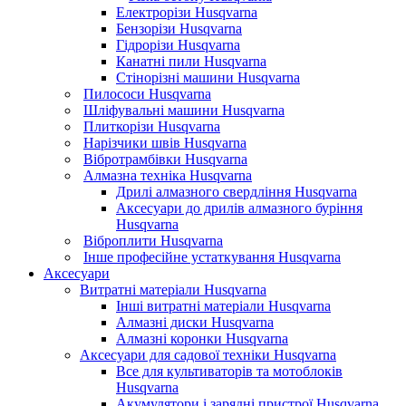
Електрорізи Husqvarna
Бензорізи Husqvarna
Гідрорізи Husqvarna
Канатні пили Husqvarna
Стінорізні машини Husqvarna
Пилососи Husqvarna
Шліфувальні машини Husqvarna
Плиткорізи Husqvarna
Нарізчики швів Husqvarna
Вібротрамбівки Husqvarna
Алмазна техніка Husqvarna
Дрилі алмазного свердління Husqvarna
Аксесуари до дрилів алмазного буріння
Husqvarna
Віброплити Husqvarna
Інше професійне устаткування Husqvarna
Аксесуари
Витратні матеріали Husqvarna
Інші витратні матеріали Husqvarna
Алмазні диски Husqvarna
Алмазні коронки Husqvarna
Аксесуари для садової техніки Husqvarna
Все для культиваторів та мотоблоків
Husqvarna
Акумулятори і зарядні пристрої Husqvarna