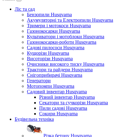
Ліс та сад
Бензопили Husqvarna
Акумуляторні та Електропили Husqvarna
Тримери і мотокоси Husqvarna
Газонокосарки Husqvarna
Культиватори і мотоблоки Husqvarna
Газонокосарки-роботи Husqvarna
Садові пилососи Husqvarna
Кущорізи Husqvarna
Висоторізи Husqvarna
Очисники високого тиску Husqvarna
Трактори та райдери Husqvarna
Снігоприбирачі Husqvarna
Генератори
Мотопомпи Husqvarna
Садовий інвентар Husqvarna
Різний інвентар Husqvarna
Секатори та сучкорізи Husqvarna
Пили садові Husqvarna
Сокири Husqvarna
Будівельна техніка
Різка бетону Husqvarna