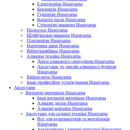
Електрорізи Husqvarna
Бензорізи Husqvarna
Гідрорізи Husqvarna
Канатні пили Husqvarna
Стінорізні машини Husqvarna
Пилососи Husqvarna
Шліфувальні машини Husqvarna
Плиткорізи Husqvarna
Нарізчики швів Husqvarna
Вібротрамбівки Husqvarna
Алмазна техніка Husqvarna
Дрилі алмазного свердління Husqvarna
Аксесуари до дрилів алмазного буріння
Husqvarna
Віброплити Husqvarna
Інше професійне устаткування Husqvarna
Аксесуари
Витратні матеріали Husqvarna
Інші витратні матеріали Husqvarna
Алмазні диски Husqvarna
Алмазні коронки Husqvarna
Аксесуари для садової техніки Husqvarna
Все для культиваторів та мотоблоків
Husqvarna
Акумулятори і зарядні пристрої Husqvarna