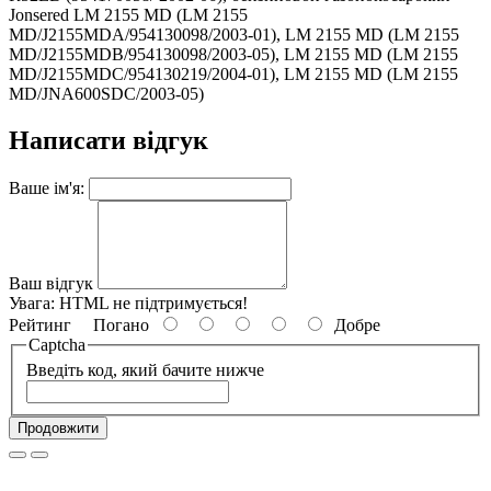
Jonsered LM 2155 MD (LM 2155
MD/J2155MDA/954130098/2003-01), LM 2155 MD (LM 2155
MD/J2155MDB/954130098/2003-05), LM 2155 MD (LM 2155
MD/J2155MDC/954130219/2004-01), LM 2155 MD (LM 2155
MD/JNA600SDC/2003-05)
Написати відгук
Ваше ім'я:
Ваш відгук
Увага:
HTML не підтримується!
Рейтинг
Погано
Добре
Captcha
Введіть код, який бачите нижче
Продовжити