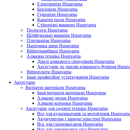
Електрорізи Husqvarna
Бензорізи Husqvarna
Гідрорізи Husqvarna
Канатні пили Husqvarna
Стінорізні машини Husqvarna
Пилососи Husqvarna
Шліфувальні машини Husqvarna
Плиткорізи Husqvarna
Нарізчики швів Husqvarna
Вібротрамбівки Husqvarna
Алмазна техніка Husqvarna
Дрилі алмазного свердління Husqvarna
Аксесуари до дрилів алмазного буріння Husqv
Віброплити Husqvarna
Інше професійне устаткування Husqvarna
Аксесуари
Витратні матеріали Husqvarna
Інші витратні матеріали Husqvarna
Алмазні диски Husqvarna
Алмазні коронки Husqvarna
Аксесуари для садової техніки Husqvarna
Все для культиваторів та мотоблоків Husqvarn
Акумулятори і зарядні пристрої Husqvarna
Все для газонокосарок Husqvarna
Все для ланцюгових пил Husqvarna