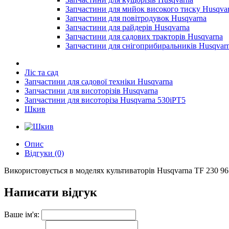
Запчастини для мийок високого тиску Husqva
Запчастини для повітродувок Husqvarna
Запчастини для райдерів Husqvarna
Запчастини для садових тракторів Husqvarna
Запчастини для снігоприбиральників Husqvar
Ліс та сад
Запчастини для садової техніки Husqvarna
Запчастини для висоторізів Husqvarna
Запчастини для висоторіза Husqvarna 530iPT5
Шкив
Опис
Відгуки (0)
Використовується в моделях культиваторів Husqvarna TF 230 967
Написати відгук
Ваше ім'я: