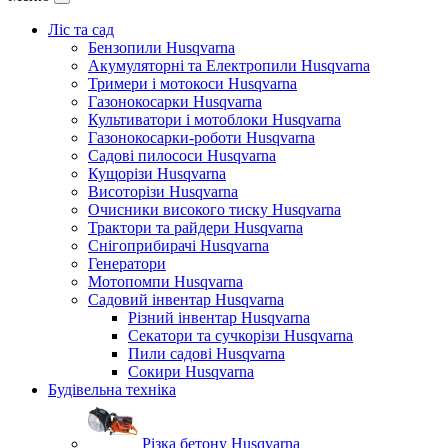
Ліс та сад
Бензопили Husqvarna
Акумуляторні та Електропили Husqvarna
Тримери і мотокоси Husqvarna
Газонокосарки Husqvarna
Культиватори і мотоблоки Husqvarna
Газонокосарки-роботи Husqvarna
Садові пилососи Husqvarna
Кущорізи Husqvarna
Висоторізи Husqvarna
Очисники високого тиску Husqvarna
Трактори та райдери Husqvarna
Снігоприбирачі Husqvarna
Генератори
Мотопомпи Husqvarna
Садовий інвентар Husqvarna
Різний інвентар Husqvarna
Секатори та сучкорізи Husqvarna
Пили садові Husqvarna
Сокири Husqvarna
Будівельна техніка
Різка бетону Husqvarna