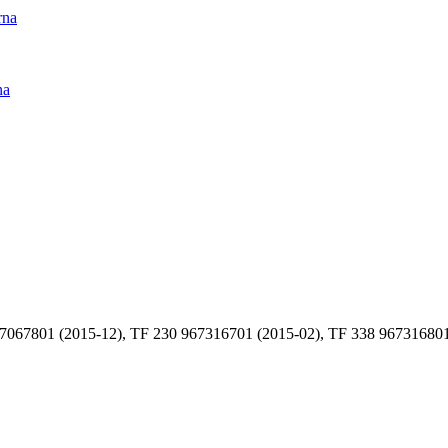
rna
na
067801 (2015-12), TF 230 967316701 (2015-02), TF 338 967316801