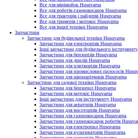
Все для мінімийок Husqvarna
Все для роботів-газонокосарок Husqvarna
Все для тракторів і райдерів Husqvarna
Все для тримерів і мотокос Husqvarna
Все для іншої техніки Husqvarna
Запчастини
Запчастини для будівельної техніки Husqvarna
Запчастини для електрорізів Husqvarna
Інші запчастини для будівельного інструменту
Запчастини для бензорізів Husqvarna
Запчастини для дрилів Husqvarna
Запчастини для плиткорізів Husqvarna
Запчастини для промислових пилососів Husqv
Запчастини для швонарізчиків Husqvarna
Запчастини для садової техніки Husqvarna
Запчастини для бензопил Husqvarna
Запчастини для мотокіс Husqvarna
Інші запчастини для інструменту Husqvarna
Запчастини для аераторів Husqvarna
Запчастини для висоторізів Husqvarna
Запчастини для газонокосарок Husqvarna
Запчастини для газонокосарок роботів Husqva
Запчастини для електропил Husqvarna
Запчастини для культиваторів Husqvarna
Запчастини для кущорізів Husqvarna