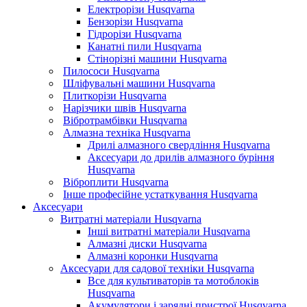
Електрорізи Husqvarna
Бензорізи Husqvarna
Гідрорізи Husqvarna
Канатні пили Husqvarna
Стінорізні машини Husqvarna
Пилососи Husqvarna
Шліфувальні машини Husqvarna
Плиткорізи Husqvarna
Нарізчики швів Husqvarna
Вібротрамбівки Husqvarna
Алмазна техніка Husqvarna
Дрилі алмазного свердління Husqvarna
Аксесуари до дрилів алмазного буріння
Husqvarna
Віброплити Husqvarna
Інше професійне устаткування Husqvarna
Аксесуари
Витратні матеріали Husqvarna
Інші витратні матеріали Husqvarna
Алмазні диски Husqvarna
Алмазні коронки Husqvarna
Аксесуари для садової техніки Husqvarna
Все для культиваторів та мотоблоків
Husqvarna
Акумулятори і зарядні пристрої Husqvarna