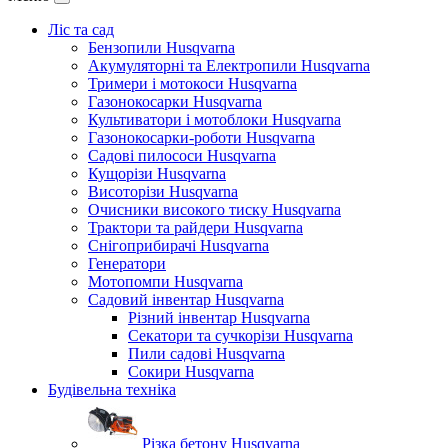
Ліс та сад
Бензопили Husqvarna
Акумуляторні та Електропили Husqvarna
Тримери і мотокоси Husqvarna
Газонокосарки Husqvarna
Культиватори і мотоблоки Husqvarna
Газонокосарки-роботи Husqvarna
Садові пилососи Husqvarna
Кущорізи Husqvarna
Висоторізи Husqvarna
Очисники високого тиску Husqvarna
Трактори та райдери Husqvarna
Снігоприбирачі Husqvarna
Генератори
Мотопомпи Husqvarna
Садовий інвентар Husqvarna
Різний інвентар Husqvarna
Секатори та сучкорізи Husqvarna
Пили садові Husqvarna
Сокири Husqvarna
Будівельна техніка
Різка бетону Husqvarna