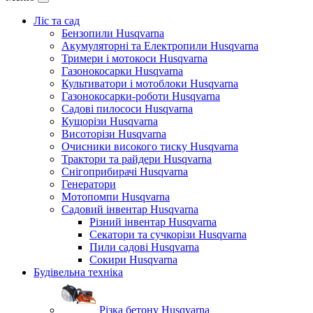
Ліс та сад
Бензопили Husqvarna
Акумуляторні та Електропили Husqvarna
Тримери і мотокоси Husqvarna
Газонокосарки Husqvarna
Культиватори і мотоблоки Husqvarna
Газонокосарки-роботи Husqvarna
Садові пилососи Husqvarna
Кущорізи Husqvarna
Висоторізи Husqvarna
Очисники високого тиску Husqvarna
Трактори та райдери Husqvarna
Снігоприбирачі Husqvarna
Генератори
Мотопомпи Husqvarna
Садовий інвентар Husqvarna
Різний інвентар Husqvarna
Секатори та сучкорізи Husqvarna
Пили садові Husqvarna
Сокири Husqvarna
Будівельна техніка
Різка бетону Husqvarna