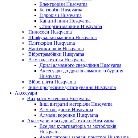
Електрорізи Husqvarna
Бензорізи Husqvarna
Гідрорізи Husqvarna
Канатні пили Husqvarna
Стінорізні машини Husqvarna
Пилососи Husqvarna
Шліфувальні машини Husqvarna
Плиткорізи Husqvarna
Нарізчики швів Husqvarna
Вібротрамбівки Husqvarna
Алмазна техніка Husqvarna
Дрилі алмазного свердління Husqvarna
Аксесуари до дрилів алмазного буріння
Husqvarna
Віброплити Husqvarna
Інше професійне устаткування Husqvarna
Аксесуари
Витратні матеріали Husqvarna
Інші витратні матеріали Husqvarna
Алмазні диски Husqvarna
Алмазні коронки Husqvarna
Аксесуари для садової техніки Husqvarna
Все для культиваторів та мотоблоків
Husqvarna
Акумулятори і зарядні пристрої Husqvarna