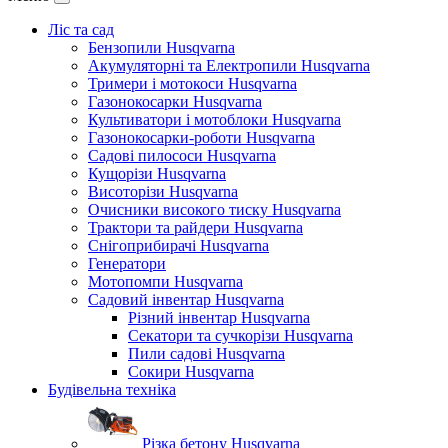
Ліс та сад
Бензопили Husqvarna
Акумуляторні та Електропили Husqvarna
Тримери і мотокоси Husqvarna
Газонокосарки Husqvarna
Культиватори і мотоблоки Husqvarna
Газонокосарки-роботи Husqvarna
Садові пилососи Husqvarna
Кущорізи Husqvarna
Висоторізи Husqvarna
Очисники високого тиску Husqvarna
Трактори та райдери Husqvarna
Снігоприбирачі Husqvarna
Генератори
Мотопомпи Husqvarna
Садовий інвентар Husqvarna
Різний інвентар Husqvarna
Секатори та сучкорізи Husqvarna
Пили садові Husqvarna
Сокири Husqvarna
Будівельна техніка
Різка бетону Husqvarna