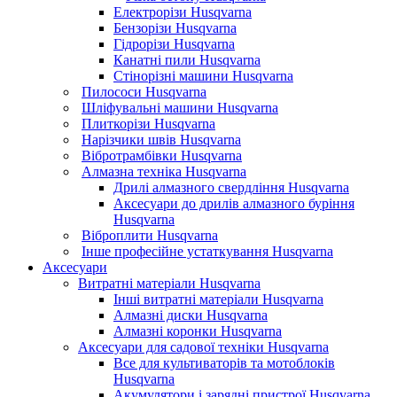
Електрорізи Husqvarna
Бензорізи Husqvarna
Гідрорізи Husqvarna
Канатні пили Husqvarna
Стінорізні машини Husqvarna
Пилососи Husqvarna
Шліфувальні машини Husqvarna
Плиткорізи Husqvarna
Нарізчики швів Husqvarna
Вібротрамбівки Husqvarna
Алмазна техніка Husqvarna
Дрилі алмазного свердління Husqvarna
Аксесуари до дрилів алмазного буріння
Husqvarna
Віброплити Husqvarna
Інше професійне устаткування Husqvarna
Аксесуари
Витратні матеріали Husqvarna
Інші витратні матеріали Husqvarna
Алмазні диски Husqvarna
Алмазні коронки Husqvarna
Аксесуари для садової техніки Husqvarna
Все для культиваторів та мотоблоків
Husqvarna
Акумулятори і зарядні пристрої Husqvarna