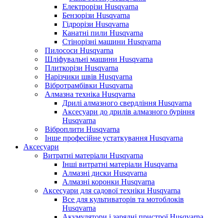
Електрорізи Husqvarna
Бензорізи Husqvarna
Гідрорізи Husqvarna
Канатні пили Husqvarna
Стінорізні машини Husqvarna
Пилососи Husqvarna
Шліфувальні машини Husqvarna
Плиткорізи Husqvarna
Нарізчики швів Husqvarna
Вібротрамбівки Husqvarna
Алмазна техніка Husqvarna
Дрилі алмазного свердління Husqvarna
Аксесуари до дрилів алмазного буріння
Husqvarna
Віброплити Husqvarna
Інше професійне устаткування Husqvarna
Аксесуари
Витратні матеріали Husqvarna
Інші витратні матеріали Husqvarna
Алмазні диски Husqvarna
Алмазні коронки Husqvarna
Аксесуари для садової техніки Husqvarna
Все для культиваторів та мотоблоків
Husqvarna
Акумулятори і зарядні пристрої Husqvarna