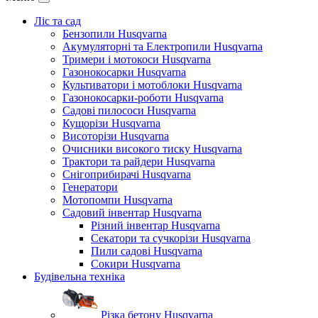
Ліс та сад
Бензопили Husqvarna
Акумуляторні та Електропили Husqvarna
Тримери і мотокоси Husqvarna
Газонокосарки Husqvarna
Культиватори і мотоблоки Husqvarna
Газонокосарки-роботи Husqvarna
Садові пилососи Husqvarna
Кущорізи Husqvarna
Висоторізи Husqvarna
Очисники високого тиску Husqvarna
Трактори та райдери Husqvarna
Снігоприбирачі Husqvarna
Генератори
Мотопомпи Husqvarna
Садовий інвентар Husqvarna
Різний інвентар Husqvarna
Секатори та сучкорізи Husqvarna
Пили садові Husqvarna
Сокири Husqvarna
Будівельна техніка
Різка бетону Husqvarna