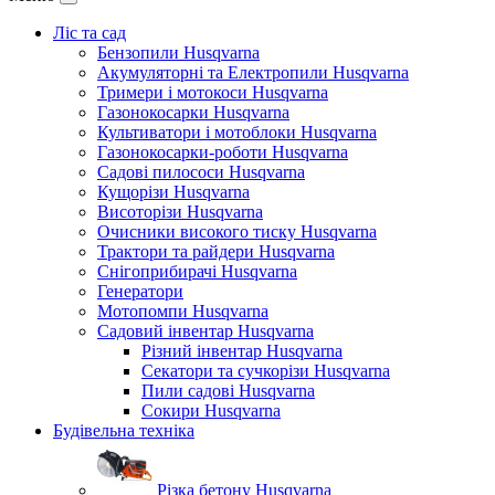
Ліс та сад
Бензопили Husqvarna
Акумуляторні та Електропили Husqvarna
Тримери і мотокоси Husqvarna
Газонокосарки Husqvarna
Культиватори і мотоблоки Husqvarna
Газонокосарки-роботи Husqvarna
Садові пилососи Husqvarna
Кущорізи Husqvarna
Висоторізи Husqvarna
Очисники високого тиску Husqvarna
Трактори та райдери Husqvarna
Снігоприбирачі Husqvarna
Генератори
Мотопомпи Husqvarna
Садовий інвентар Husqvarna
Різний інвентар Husqvarna
Секатори та сучкорізи Husqvarna
Пили садові Husqvarna
Сокири Husqvarna
Будівельна техніка
Різка бетону Husqvarna