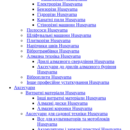
Електрорізи Husqvarna
Бензорізи Husqvarna
Гідрорізи Husqvarna
Канатні пили Husqvarna
Стінорізні машини Husqvarna
Пилососи Husqvarna
Шліфувальні машини Husqvarna
Плиткорізи Husqvarna
Нарізчики швів Husqvarna
Вібротрамбівки Husqvarna
Алмазна техніка Husqvarna
Дрилі алмазного свердління Husqvarna
Аксесуари до дрилів алмазного буріння
Husqvarna
Віброплити Husqvarna
Інше професійне устаткування Husqvarna
Аксесуари
Витратні матеріали Husqvarna
Інші витратні матеріали Husqvarna
Алмазні диски Husqvarna
Алмазні коронки Husqvarna
Аксесуари для садової техніки Husqvarna
Все для культиваторів та мотоблоків
Husqvarna
Акумулятори і зарядні пристрої Husqvarna