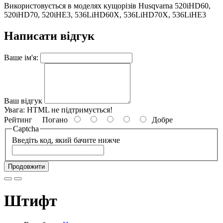
Використовується в моделях кущорізів Husqvarna 520iHD60,
520iHD70, 520iHE3, 536LiHD60X, 536LiHD70X, 536LiHE3
Написати відгук
Ваше ім'я:
Ваш відгук
Увага:
HTML не підтримується!
Рейтинг
Погано
Добре
Captcha
Введіть код, який бачите нижче
Продовжити
Штифт