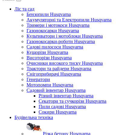
Ліс та сад
Бензопили Husqvarna
Акумуляторні та Електропили Husqvarna
Тримери і мотокоси Husqvarna
Газонокосарки Husqvarna
Культиватори і мотоблоки Husqvarna
Газонокосарки-роботи Husqvarna
Садові пилососи Husqvarna
Кущорізи Husqvarna
Висоторізи Husqvarna
Очисники високого тиску Husqvarna
Трактори та райдери Husqvarna
Снігоприбирачі Husqvarna
Генератори
Мотопомпи Husqvarna
Садовий інвентар Husqvarna
Різний інвентар Husqvarna
Секатори та сучкорізи Husqvarna
Пили садові Husqvarna
Сокири Husqvarna
Будівельна техніка
Різка бетону Husqvarna