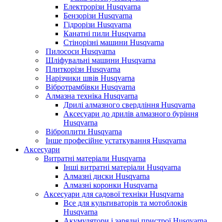
Електрорізи Husqvarna
Бензорізи Husqvarna
Гідрорізи Husqvarna
Канатні пили Husqvarna
Стінорізні машини Husqvarna
Пилососи Husqvarna
Шліфувальні машини Husqvarna
Плиткорізи Husqvarna
Нарізчики швів Husqvarna
Вібротрамбівки Husqvarna
Алмазна техніка Husqvarna
Дрилі алмазного свердління Husqvarna
Аксесуари до дрилів алмазного буріння
Husqvarna
Віброплити Husqvarna
Інше професійне устаткування Husqvarna
Аксесуари
Витратні матеріали Husqvarna
Інші витратні матеріали Husqvarna
Алмазні диски Husqvarna
Алмазні коронки Husqvarna
Аксесуари для садової техніки Husqvarna
Все для культиваторів та мотоблоків
Husqvarna
Акумулятори і зарядні пристрої Husqvarna