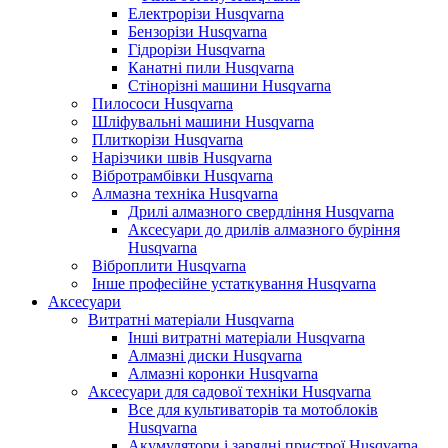
Електрорізи Husqvarna
Бензорізи Husqvarna
Гідрорізи Husqvarna
Канатні пили Husqvarna
Стінорізні машини Husqvarna
Пилососи Husqvarna
Шліфувальні машини Husqvarna
Плиткорізи Husqvarna
Нарізчики швів Husqvarna
Вібротрамбівки Husqvarna
Алмазна техніка Husqvarna
Дрилі алмазного свердління Husqvarna
Аксесуари до дрилів алмазного буріння
Husqvarna
Віброплити Husqvarna
Інше професійне устаткування Husqvarna
Аксесуари
Витратні матеріали Husqvarna
Інші витратні матеріали Husqvarna
Алмазні диски Husqvarna
Алмазні коронки Husqvarna
Аксесуари для садової техніки Husqvarna
Все для культиваторів та мотоблоків
Husqvarna
Акумулятори і зарядні пристрої Husqvarna