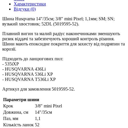
Характеристики
Відгуки (0)
Шина Husqvarna 14"/35см; 3/8" mini Pixel; 1,1мм; SM; SN;
вузький хвостовик; 52DL (5019595-52).
Плавний вигин та малий радіус наконечниками зменшують
ризик віддачі та забезпечують хороший контроль різання.
Шини мають епоксидне покриття для захисту від подряпин та
корозії.
Підходить до ланцюгових пил:
- 535iXP
- HUSQVARNA 436Li
- HUSQVARNA 536Li XP
- HUSQVARNA T536Li XP
Артикул для замовлення 5019595-52.
Параметри шини
Крок
3/8" mini Pixel
Довжина, см
14"/35см
Паз, мм
1,1
Кількість ланок
52