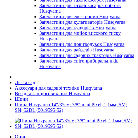
Запчастини для газонокосарок роботів
Husqvarna
Запчастини для електропил Husqvarna
Запчастини для культиваторів Husqvarna
Запчастини для кущорізів Husqvarna
Запчастини для мийок високого тиску
Husqvarna
Запчастини для повітродувок Husqvarna
Запчастини для райдерів Husqvarna
Запчастини для садових тракторів Husqvarna
Запчастини для снігоприбиральників
Husqvarna
Ліс та сад
Аксесуари для садової техніки Husqvarna
Все для ланцюгових пил Husqvarna
Шини
Шина Husqvarna 14"/35см; 3/8" mini Pixel; 1,1мм; SM;
SN; 52DL (5019595-52)
Опис