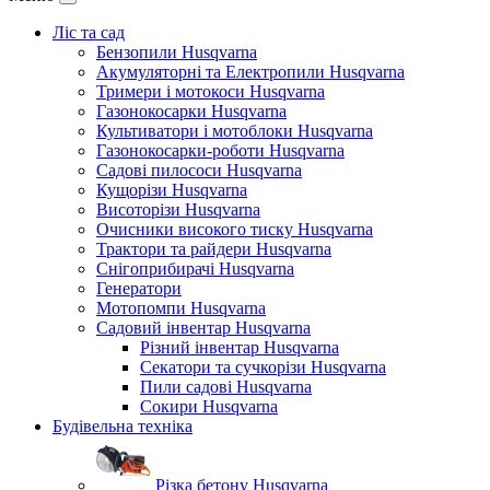
Ліс та сад
Бензопили Husqvarna
Акумуляторні та Електропили Husqvarna
Тримери і мотокоси Husqvarna
Газонокосарки Husqvarna
Культиватори і мотоблоки Husqvarna
Газонокосарки-роботи Husqvarna
Садові пилососи Husqvarna
Кущорізи Husqvarna
Висоторізи Husqvarna
Очисники високого тиску Husqvarna
Трактори та райдери Husqvarna
Снігоприбирачі Husqvarna
Генератори
Мотопомпи Husqvarna
Садовий інвентар Husqvarna
Різний інвентар Husqvarna
Секатори та сучкорізи Husqvarna
Пили садові Husqvarna
Сокири Husqvarna
Будівельна техніка
Різка бетону Husqvarna