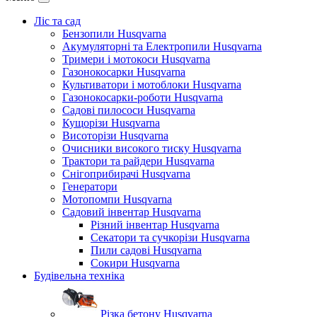
Ліс та сад
Бензопили Husqvarna
Акумуляторні та Електропили Husqvarna
Тримери і мотокоси Husqvarna
Газонокосарки Husqvarna
Культиватори і мотоблоки Husqvarna
Газонокосарки-роботи Husqvarna
Садові пилососи Husqvarna
Кущорізи Husqvarna
Висоторізи Husqvarna
Очисники високого тиску Husqvarna
Трактори та райдери Husqvarna
Снігоприбирачі Husqvarna
Генератори
Мотопомпи Husqvarna
Садовий інвентар Husqvarna
Різний інвентар Husqvarna
Секатори та сучкорізи Husqvarna
Пили садові Husqvarna
Сокири Husqvarna
Будівельна техніка
Різка бетону Husqvarna