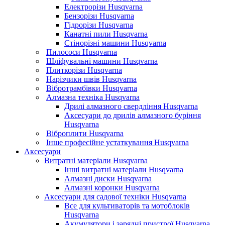
Електрорізи Husqvarna
Бензорізи Husqvarna
Гідрорізи Husqvarna
Канатні пили Husqvarna
Стінорізні машини Husqvarna
Пилососи Husqvarna
Шліфувальні машини Husqvarna
Плиткорізи Husqvarna
Нарізчики швів Husqvarna
Вібротрамбівки Husqvarna
Алмазна техніка Husqvarna
Дрилі алмазного свердління Husqvarna
Аксесуари до дрилів алмазного буріння
Husqvarna
Віброплити Husqvarna
Інше професійне устаткування Husqvarna
Аксесуари
Витратні матеріали Husqvarna
Інші витратні матеріали Husqvarna
Алмазні диски Husqvarna
Алмазні коронки Husqvarna
Аксесуари для садової техніки Husqvarna
Все для культиваторів та мотоблоків
Husqvarna
Акумулятори і зарядні пристрої Husqvarna