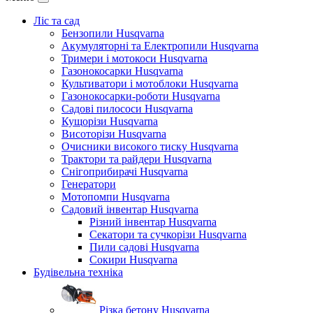
Ліс та сад
Бензопили Husqvarna
Акумуляторні та Електропили Husqvarna
Тримери і мотокоси Husqvarna
Газонокосарки Husqvarna
Культиватори і мотоблоки Husqvarna
Газонокосарки-роботи Husqvarna
Садові пилососи Husqvarna
Кущорізи Husqvarna
Висоторізи Husqvarna
Очисники високого тиску Husqvarna
Трактори та райдери Husqvarna
Снігоприбирачі Husqvarna
Генератори
Мотопомпи Husqvarna
Садовий інвентар Husqvarna
Різний інвентар Husqvarna
Секатори та сучкорізи Husqvarna
Пили садові Husqvarna
Сокири Husqvarna
Будівельна техніка
Різка бетону Husqvarna