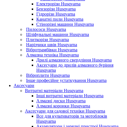
Електрорізи Husqvarna
Бензорізи Husqvarna
Гідрорізи Husqvarna
Канатні пили Husqvarna
Стінорізні машини Husqvarna
Пилососи Husqvarna
Шліфувальні машини Husqvarna
Плиткорізи Husqvarna
Нарізчики швів Husqvarna
Вібротрамбівки Husqvarna
Алмазна техніка Husqvarna
Дрилі алмазного свердління Husqvarna
Аксесуари до дрилів алмазного буріння
Husqvarna
Віброплити Husqvarna
Інше професійне устаткування Husqvarna
Аксесуари
Витратні матеріали Husqvarna
Інші витратні матеріали Husqvarna
Алмазні диски Husqvarna
Алмазні коронки Husqvarna
Аксесуари для садової техніки Husqvarna
Все для культиваторів та мотоблоків
Husqvarna
Акумулятори і зарядні пристрої Husqvarna