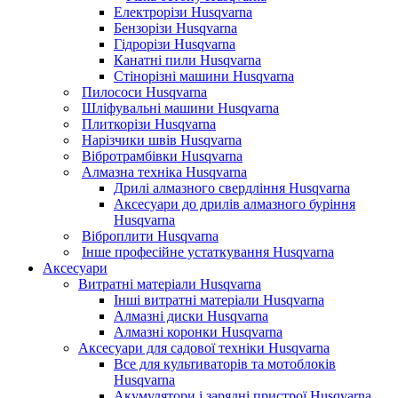
Електрорізи Husqvarna
Бензорізи Husqvarna
Гідрорізи Husqvarna
Канатні пили Husqvarna
Стінорізні машини Husqvarna
Пилососи Husqvarna
Шліфувальні машини Husqvarna
Плиткорізи Husqvarna
Нарізчики швів Husqvarna
Вібротрамбівки Husqvarna
Алмазна техніка Husqvarna
Дрилі алмазного свердління Husqvarna
Аксесуари до дрилів алмазного буріння
Husqvarna
Віброплити Husqvarna
Інше професійне устаткування Husqvarna
Аксесуари
Витратні матеріали Husqvarna
Інші витратні матеріали Husqvarna
Алмазні диски Husqvarna
Алмазні коронки Husqvarna
Аксесуари для садової техніки Husqvarna
Все для культиваторів та мотоблоків
Husqvarna
Акумулятори і зарядні пристрої Husqvarna