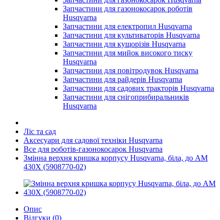
Запчастини для газонокосарок роботів
Husqvarna
Запчастини для електропил Husqvarna
Запчастини для культиваторів Husqvarna
Запчастини для кущорізів Husqvarna
Запчастини для мийок високого тиску
Husqvarna
Запчастини для повітродувок Husqvarna
Запчастини для райдерів Husqvarna
Запчастини для садових тракторів Husqvarna
Запчастини для снігоприбиральників
Husqvarna
Ліс та сад
Аксесуари для садової техніки Husqvarna
Все для роботів-газонокосарок Husqvarna
Змінна верхня кришка корпусу Husqvarna, біла, до AM
430X (5908770-02)
Опис
Відгуки (0)