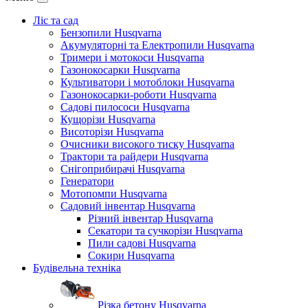
Ліс та сад
Бензопили Husqvarna
Акумуляторні та Електропили Husqvarna
Тримери і мотокоси Husqvarna
Газонокосарки Husqvarna
Культиватори і мотоблоки Husqvarna
Газонокосарки-роботи Husqvarna
Садові пилососи Husqvarna
Кущорізи Husqvarna
Висоторізи Husqvarna
Очисники високого тиску Husqvarna
Трактори та райдери Husqvarna
Снігоприбирачі Husqvarna
Генератори
Мотопомпи Husqvarna
Садовий інвентар Husqvarna
Різний інвентар Husqvarna
Секатори та сучкорізи Husqvarna
Пили садові Husqvarna
Сокири Husqvarna
Будівельна техніка
Різка бетону Husqvarna