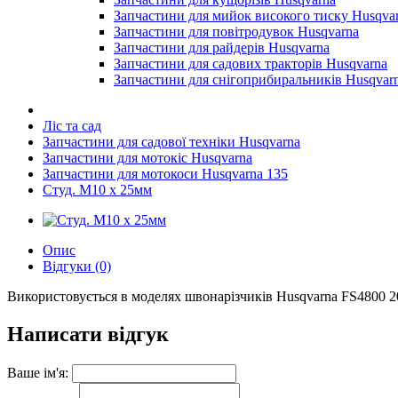
Запчастини для мийок високого тиску Husqva
Запчастини для повітродувок Husqvarna
Запчастини для райдерів Husqvarna
Запчастини для садових тракторів Husqvarna
Запчастини для снігоприбиральників Husqvar
Ліс та сад
Запчастини для садової техніки Husqvarna
Запчастини для мотокіс Husqvarna
Запчастини для мотокоси Husqvarna 135
Студ. М10 х 25мм
Опис
Відгуки (0)
Використовується в моделях швонарізчиків Husqvarna FS4800 200
Написати відгук
Ваше ім'я: