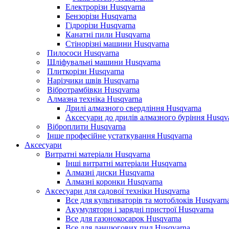
Електрорізи Husqvarna
Бензорізи Husqvarna
Гідрорізи Husqvarna
Канатні пили Husqvarna
Стінорізні машини Husqvarna
Пилососи Husqvarna
Шліфувальні машини Husqvarna
Плиткорізи Husqvarna
Нарізчики швів Husqvarna
Вібротрамбівки Husqvarna
Алмазна техніка Husqvarna
Дрилі алмазного свердління Husqvarna
Аксесуари до дрилів алмазного буріння Husqv
Віброплити Husqvarna
Інше професійне устаткування Husqvarna
Аксесуари
Витратні матеріали Husqvarna
Інші витратні матеріали Husqvarna
Алмазні диски Husqvarna
Алмазні коронки Husqvarna
Аксесуари для садової техніки Husqvarna
Все для культиваторів та мотоблоків Husqvarn
Акумулятори і зарядні пристрої Husqvarna
Все для газонокосарок Husqvarna
Все для ланцюгових пил Husqvarna