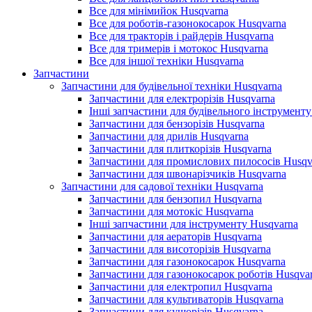
Все для мінімийок Husqvarna
Все для роботів-газонокосарок Husqvarna
Все для тракторів і райдерів Husqvarna
Все для тримерів і мотокос Husqvarna
Все для іншої техніки Husqvarna
Запчастини
Запчастини для будівельної техніки Husqvarna
Запчастини для електрорізів Husqvarna
Інші запчастини для будівельного інструменту
Запчастини для бензорізів Husqvarna
Запчастини для дрилів Husqvarna
Запчастини для плиткорізів Husqvarna
Запчастини для промислових пилососів Husqv
Запчастини для швонарізчиків Husqvarna
Запчастини для садової техніки Husqvarna
Запчастини для бензопил Husqvarna
Запчастини для мотокіс Husqvarna
Інші запчастини для інструменту Husqvarna
Запчастини для аераторів Husqvarna
Запчастини для висоторізів Husqvarna
Запчастини для газонокосарок Husqvarna
Запчастини для газонокосарок роботів Husqva
Запчастини для електропил Husqvarna
Запчастини для культиваторів Husqvarna
Запчастини для кущорізів Husqvarna