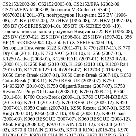
CS2152/2002-09, CS2152/2003-08, CS2152/EPA I/2002-09,
CS2152/EPA I/2003-08, бензопил McCulloch CS350 (
966760314/ 2011-07), повітродувок Husqvarna 225 BV (1996-
08), 225 BV (1997-02), 225 HBV (1996-08), 225 HBV (1997-02),
356 BF (X-SERIES/2004-10), 356 BT (X-SERIES/2004-10),
садових пилососів/повітродувоки Husqvarna 225 BV (1996-08),
225 BV (1997-02), 225 HBV (1996-08), 225 HBV (1997-02), 356
BF (X-SERIES/2004-10), 356 BT (X-SERIES/2004-10),
бензорізів Husqvarna 3122 K (2011-07), K 770 (2017-11), K 770
Dry Cut (2018-10), K 770 VAC (2018-10), K1250 (2007-01),
K1250 Active (2008-01), K1250 RAIL (2007-01), K1250 RAIL
(2008-01), K1250 Rail (2010-02), K1260 (2010-10), K1260 Rail
(2010-10), K1270 K1270 Rail (2016-07), K1270R (2016-07),
K650 Cut-n-Break (2007-01), K650 Cut-n-Break (2007-10), K650
Cut-n-Break (2008-11), K750 RESCUE (2009-07), K750
544936207 (2010-02), K750 Oilguard/Rescue (2007-07), K750
Rescue/Air Purge/Oil Guard (2008-10), K760 (2009-12), K760
(2011-08), K760 Cut-n-Break (2009-11), K760 CUT-N-BREAK
(2013-06), K760 II (2013-02), K760 RESCUE (2009-12), K950
(2007-01), K950 Chain (2007-01), K950 Rescue (2007-01), K950
Ring (2007-01), K960 (2007-10), K960 (2008-12), K960 Chain
(2008-03), K960 RESCUE (2007-07), K960 RESCUE (2008-12),
K960 Ring (2008-03), K970 CHAIN (2011-12), K970 II (2014-
02), K970 II CHAIN (2015-03), K970 II RING (2015-03), K970
III (2016-07), K970 III CHAIN (2017-03), K970 III RING (2017-