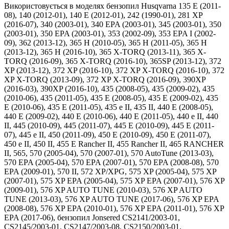
Використовується в моделях бензопил Husqvarna 135 E (2011-
08), 140 (2012-01), 140 E (2012-01), 242 (1990-01), 281 XP
(2016-07), 340 (2003-01), 340 EPA (2003-01), 345 (2003-01), 350
(2003-01), 350 EPA (2003-01), 353 (2002-09), 353 EPA I (2002-
09), 362 (2013-12), 365 H (2010-05), 365 H (2011-05), 365 H
(2013-12), 365 H (2016-10), 365 X-TORQ (2013-11), 365 X-
TORQ (2016-09), 365 X-TORQ (2016-10), 365SP (2013-12), 372
XP (2013-12), 372 XP (2016-10), 372 XP X-TORQ (2016-10), 372
XP X-TORQ (2013-09), 372 XP X-TORQ (2016-09), 390XP
(2016-03), 390XP (2016-10), 435 (2008-05), 435 (2009-02), 435
(2010-06), 435 (2011-05), 435 E (2008-05), 435 E (2009-02), 435
E (2010-06), 435 E (2011-05), 435 e II, 435 II, 440 E (2008-05),
440 E (2009-02), 440 E (2010-06), 440 E (2011-05), 440 e II, 440
II, 445 (2010-09), 445 (2011-07), 445 E (2010-09), 445 E (2011-
07), 445 e II, 450 (2011-09), 450 E (2010-09), 450 E (2011-07),
450 e II, 450 II, 455 E Rancher II, 455 Rancher II, 465 RANCHER
II, 565, 570 (2005-04), 570 (2007-01), 570 AutoTune (2013-03),
570 EPA (2005-04), 570 EPA (2007-01), 570 EPA (2008-08), 570
EPA (2009-01), 570 II, 572 XP/XPG, 575 XP (2005-04), 575 XP
(2007-01), 575 XP EPA (2005-04), 575 XP EPA (2007-01), 576 XP
(2009-01), 576 XP AUTO TUNE (2010-03), 576 XP AUTO
TUNE (2013-03), 576 XP AUTO TUNE (2017-06), 576 XP EPA
(2008-08), 576 XP EPA (2010-01), 576 XP EPA (2011-01), 576 XP
EPA (2017-06), бензопил Jonsered CS2141/2003-01,
CS2145/2003-01, CS2147/2003-08, CS2150/2003-01,