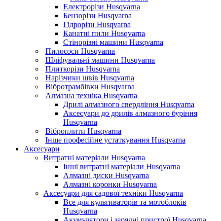
Електрорізи Husqvarna
Бензорізи Husqvarna
Гідрорізи Husqvarna
Канатні пили Husqvarna
Стінорізні машини Husqvarna
Пилососи Husqvarna
Шліфувальні машини Husqvarna
Плиткорізи Husqvarna
Нарізчики швів Husqvarna
Вібротрамбівки Husqvarna
Алмазна техніка Husqvarna
Дрилі алмазного свердління Husqvarna
Аксесуари до дрилів алмазного буріння
Husqvarna
Віброплити Husqvarna
Інше професійне устаткування Husqvarna
Аксесуари
Витратні матеріали Husqvarna
Інші витратні матеріали Husqvarna
Алмазні диски Husqvarna
Алмазні коронки Husqvarna
Аксесуари для садової техніки Husqvarna
Все для культиваторів та мотоблоків
Husqvarna
Акумулятори і зарядні пристрої Husqvarna