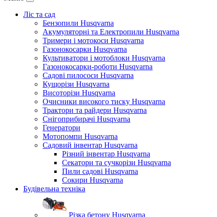
Ліс та сад
Бензопили Husqvarna
Акумуляторні та Електропили Husqvarna
Тримери і мотокоси Husqvarna
Газонокосарки Husqvarna
Культиватори і мотоблоки Husqvarna
Газонокосарки-роботи Husqvarna
Садові пилососи Husqvarna
Кущорізи Husqvarna
Висоторізи Husqvarna
Очисники високого тиску Husqvarna
Трактори та райдери Husqvarna
Снігоприбирачі Husqvarna
Генератори
Мотопомпи Husqvarna
Садовий інвентар Husqvarna
Різний інвентар Husqvarna
Секатори та сучкорізи Husqvarna
Пили садові Husqvarna
Сокири Husqvarna
Будівельна техніка
Різка бетону Husqvarna