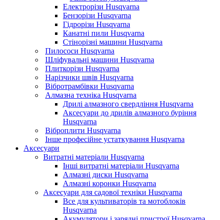
Електрорізи Husqvarna
Бензорізи Husqvarna
Гідрорізи Husqvarna
Канатні пили Husqvarna
Стінорізні машини Husqvarna
Пилососи Husqvarna
Шліфувальні машини Husqvarna
Плиткорізи Husqvarna
Нарізчики швів Husqvarna
Вібротрамбівки Husqvarna
Алмазна техніка Husqvarna
Дрилі алмазного свердління Husqvarna
Аксесуари до дрилів алмазного буріння
Husqvarna
Віброплити Husqvarna
Інше професійне устаткування Husqvarna
Аксесуари
Витратні матеріали Husqvarna
Інші витратні матеріали Husqvarna
Алмазні диски Husqvarna
Алмазні коронки Husqvarna
Аксесуари для садової техніки Husqvarna
Все для культиваторів та мотоблоків
Husqvarna
Акумулятори і зарядні пристрої Husqvarna