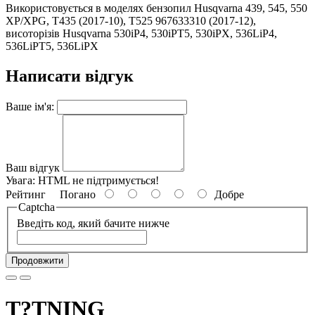
Використовується в моделях бензопил Husqvarna 439, 545, 550
XP/XPG, T435 (2017-10), T525 967633310 (2017-12),
висоторізів Husqvarna 530iP4, 530iPT5, 530iPX, 536LiP4,
536LiPT5, 536LiPX
Написати відгук
Ваше ім'я:
Ваш відгук
Увага:
HTML не підтримується!
Рейтинг
Погано
Добре
Captcha
Введіть код, який бачите нижче
Продовжити
T?TNING