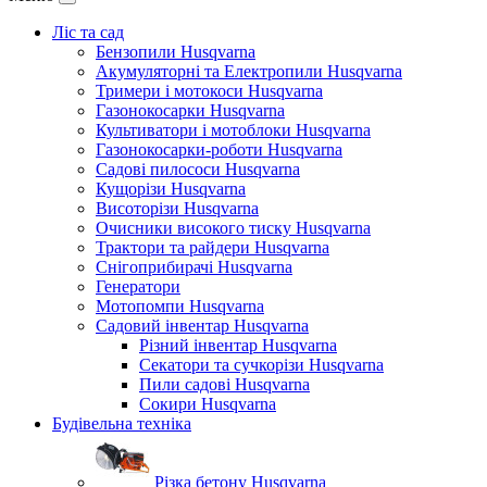
Ліс та сад
Бензопили Husqvarna
Акумуляторні та Електропили Husqvarna
Тримери і мотокоси Husqvarna
Газонокосарки Husqvarna
Культиватори і мотоблоки Husqvarna
Газонокосарки-роботи Husqvarna
Садові пилососи Husqvarna
Кущорізи Husqvarna
Висоторізи Husqvarna
Очисники високого тиску Husqvarna
Трактори та райдери Husqvarna
Снігоприбирачі Husqvarna
Генератори
Мотопомпи Husqvarna
Садовий інвентар Husqvarna
Різний інвентар Husqvarna
Секатори та сучкорізи Husqvarna
Пили садові Husqvarna
Сокири Husqvarna
Будівельна техніка
Різка бетону Husqvarna