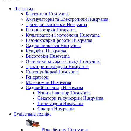
Ліс та сад
Бензопили Husqvarna
Акумуляторні та Електропили Husqvarna
Тримери і мотокоси Husqvarna
Газонокосарки Husqvarna
Культиватори і мотоблоки Husqvarna
Газонокосарки-роботи Husqvarna
Садові пилососи Husqvarna
Кущорізи Husqvarna
Висоторізи Husqvarna
Очисники високого тиску Husqvarna
Трактори та райдери Husqvarna
Снігоприбирачі Husqvarna
Генератори
Мотопомпи Husqvarna
Садовий інвентар Husqvarna
Різний інвентар Husqvarna
Секатори та сучкорізи Husqvarna
Пили садові Husqvarna
Сокири Husqvarna
Будівельна техніка
Різка бетону Husqvarna