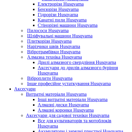
Електрорізи Husqvarna
Бензорізи Husqvarna
Гідрорізи Husqvarna
Канатні пили Husqvarna
Стінорізні машини Husqvarna
Пилососи Husqvarna
Шліфувальні машини Husqvarna
Плиткорізи Husqvarna
Нарізчики швів Husqvarna
Вібротрамбівки Husqvarna
Алмазна техніка Husqvarna
Дрилі алмазного свердління Husqvarna
Аксесуари до дрилів алмазного буріння
Husqvarna
Віброплити Husqvarna
Інше професійне устаткування Husqvarna
Аксесуари
Витратні матеріали Husqvarna
Інші витратні матеріали Husqvarna
Алмазні диски Husqvarna
Алмазні коронки Husqvarna
Аксесуари для садової техніки Husqvarna
Все для культиваторів та мотоблоків
Husqvarna
Акумулятори і зарядні пристрої Husqvarna