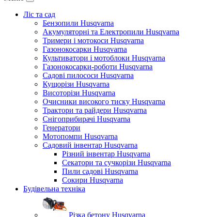
Ліс та сад
Бензопили Husqvarna
Акумуляторні та Електропили Husqvarna
Тримери і мотокоси Husqvarna
Газонокосарки Husqvarna
Культиватори і мотоблоки Husqvarna
Газонокосарки-роботи Husqvarna
Садові пилососи Husqvarna
Кущорізи Husqvarna
Висоторізи Husqvarna
Очисники високого тиску Husqvarna
Трактори та райдери Husqvarna
Снігоприбирачі Husqvarna
Генератори
Мотопомпи Husqvarna
Садовий інвентар Husqvarna
Різний інвентар Husqvarna
Секатори та сучкорізи Husqvarna
Пили садові Husqvarna
Сокири Husqvarna
Будівельна техніка
Різка бетону Husqvarna