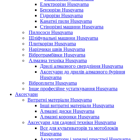
Електрорізи Husqvarna
Бензорізи Husqvarna
Гідрорізи Husqvarna
Канатні пили Husqvarna
Стінорізні машини Husqvarna
Пилососи Husqvarna
Шліфувальні машини Husqvarna
Плиткорізи Husqvarna
Нарізчики швів Husqvarna
Вібротрамбівки Husqvarna
Алмазна техніка Husqvarna
Дрилі алмазного свердління Husqvarna
Аксесуари до дрилів алмазного буріння
Husqvarna
Віброплити Husqvarna
Інше професійне устаткування Husqvarna
Аксесуари
Витратні матеріали Husqvarna
Інші витратні матеріали Husqvarna
Алмазні диски Husqvarna
Алмазні коронки Husqvarna
Аксесуари для садової техніки Husqvarna
Все для культиваторів та мотоблоків
Husqvarna
Акумулятори і зарядні пристрої Husqvarna